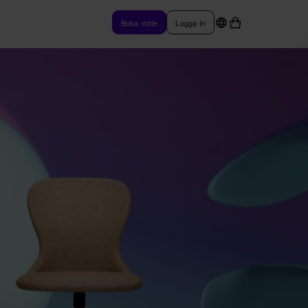
Boka möte
Logga In