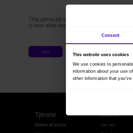
Titta gärna på våra andra sidor medan
vi letar efter det som saknas.
Consent
Hem
This website uses cookies
We use cookies to personalis
information about your use of
other information that you’ve
Tjänster
Beleco
Möbler till kontor
Om oss