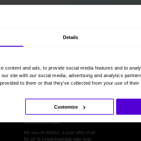
Details
e content and ads, to provide social media features and to analy
 our site with our social media, advertising and analytics partn
 provided to them or that they’ve collected from your use of their
Customize
Kontakta oss
Nå oss via telefon, e-post eller chatt
för att få inredningshjälp eller svar