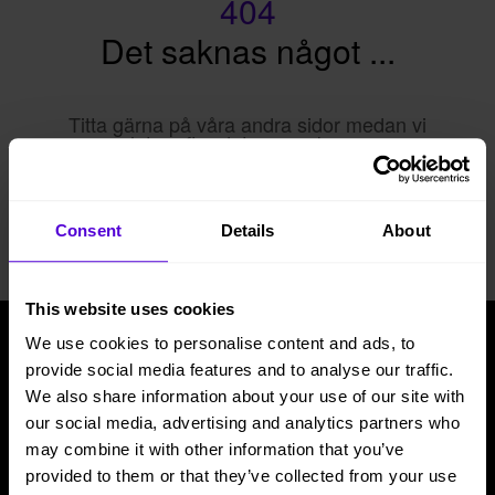
404
Det saknas något ...
Titta gärna på våra andra sidor medan vi
letar efter det som saknas.
Hem
Consent
Details
About
This website uses cookies
We use cookies to personalise content and ads, to
provide social media features and to analyse our traffic.
Tjänster
Beleco
We also share information about your use of our site with
Möbler till kontor
Om oss
our social media, advertising and analytics partners who
may combine it with other information that you’ve
Möbler till hemmakontor
Cirkularitet
provided to them or that they’ve collected from your use
Möbler till event
Frågor & svar