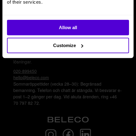
of their services.
Plattform
Artiklar & guider
Logga in
Bli leverantör
Allow all
Kontakta oss
Customize
Nå oss via telefon, e-post eller chatt för att få
inredningshjälp eller svar på frågor gällande våra olika
lösningar.
020-899450
hello@beleco.com
Sommaröppettider (vecka 28–30): Begränsad
bemanning. Telefon och chatt är stängda. Vi besvarar e-
post 1–2 gånger per dag. Vid akuta ärenden, ring +46
70 797 82 72.