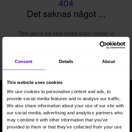
404
Det saknas något ...
Titta gärna på våra andra sidor medan vi
letar efter det som saknas.
Hem
Consent
Details
About
This website uses cookies
We use cookies to personalise content and ads, to
provide social media features and to analyse our traffic.
Tjänster
Beleco
We also share information about your use of our site with
Möbler till kontor
Om oss
our social media, advertising and analytics partners who
may combine it with other information that you’ve
Möbler till hemmakontor
Cirkularitet
provided to them or that they’ve collected from your use
Möbler till event
Frågor & svar