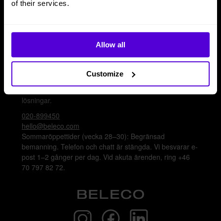
of their services.
Plattform
Artiklar & guider
Logga in
Bli leverantör
Allow all
Kontakta oss
Customize
Nå oss via telefon, e-post eller chatt för att få
inredningshjälp eller svar på frågor gällande våra olika
lösningar.
020-899450
hello@beleco.com
Sommaröppettider (vecka 28–30): Begränsad
bemanning. Telefon och chatt är stängda. Vi besvarar e-
post 1–2 gånger per dag. Vid akuta ärenden, ring +46
70 797 82 72.