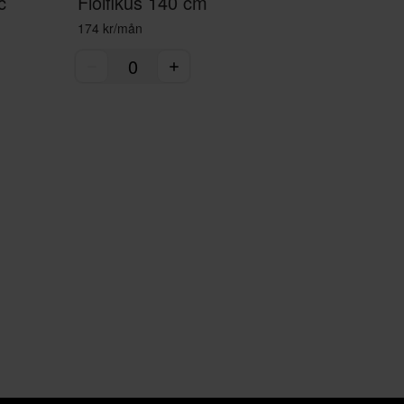
c
Fiolfikus 140 cm
174 kr/mån