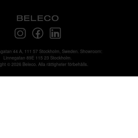
sgatan 44 A, 111 57 Stockholm, Sweden. Showroom:
Linnegatan 89E 115 23 Stockholm.
ght © 2026 Beleco. Alla rättigheter förbehålls.