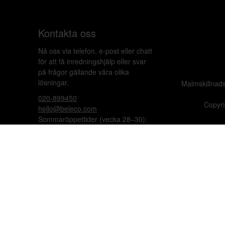
Kontakta oss
Nå oss via telefon, e-post eller chatt
för att få inredningshjälp eller svar
på frågor gällande våra olika
lösningar.
Malmskillnad
020-899450
Copyri
hello@beleco.com
Sommaröppettider (vecka 28–30):
Begränsad bemanning. Telefon och
chatt är stängda. Vi besvarar e-post
1–2 gånger per dag. Vid akuta
ärenden, ring +46 70 797 82 72.