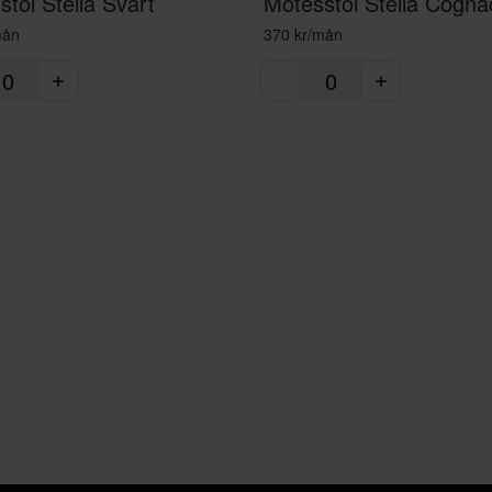
tol Stella Svart
Mötesstol Stella Cogna
mån
370 kr/mån