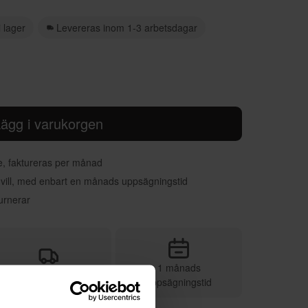
i lager
Levereras inom 1-3 arbetsdagar
ägg i varukorgen
re, faktureras per månad
 vill, med enbart en månads uppsägningstid
urnerar
1 månads
Vi sköter leveransen
uppsägningstid