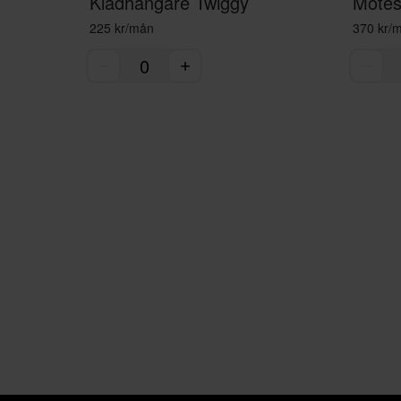
Klädhängare Twiggy
Mötess
225 kr/mån
370 kr/