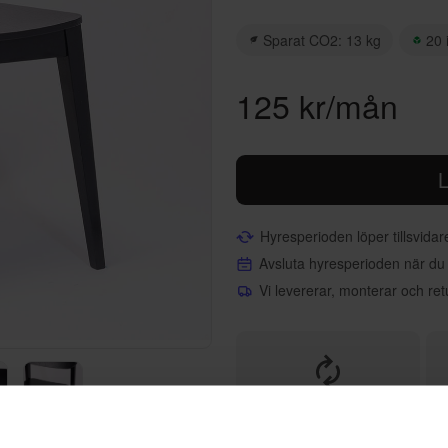
Sparat CO2: 13 kg
20 
125 kr/mån
L
Hyresperioden löper tillsvida
Avsluta hyresperioden när du
Vi levererar, monterar och ret
Helt flexibelt