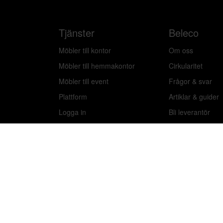
Tjänster
Beleco
Möbler till kontor
Om oss
Möbler till hemmakontor
Cirkularitet
Möbler till event
Frågor & svar
Plattform
Artiklar & guider
Logga in
Bli leverantör