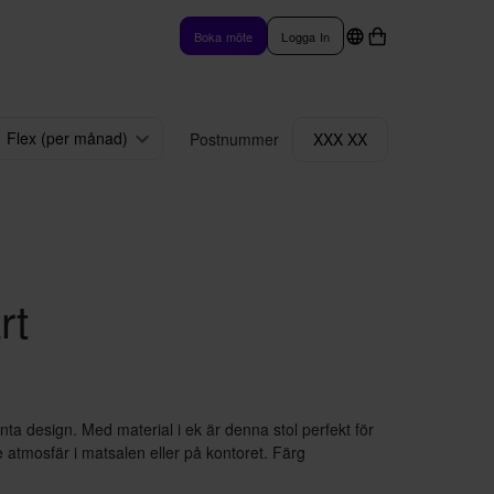
Boka möte
Logga In
Flex (per månad)
Postnummer
XXX XX
rt
nta design. Med material i ek är denna stol perfekt för
 atmosfär i matsalen eller på kontoret. Färg