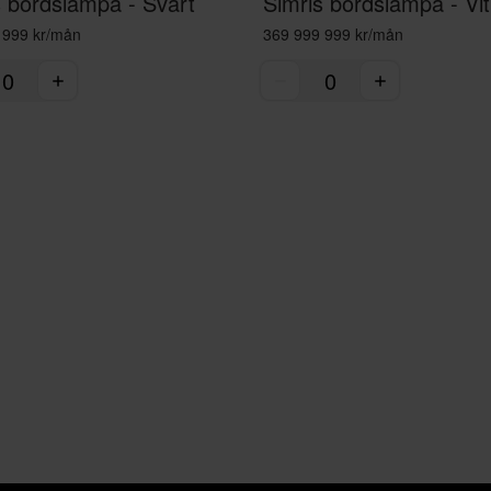
s bordslampa - Svart
Simris bordslampa - Vit
 999 kr/mån
369 999 999 kr/mån