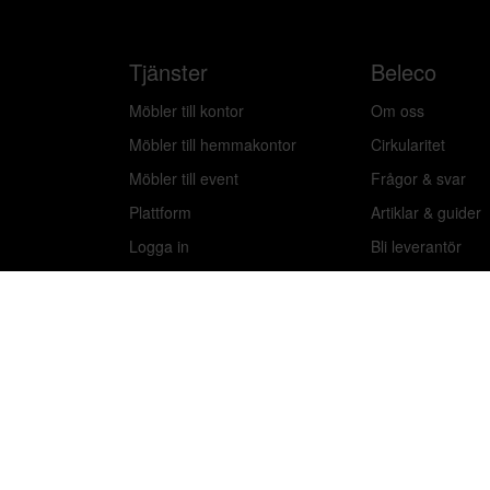
Tjänster
Beleco
Möbler till kontor
Om oss
Möbler till hemmakontor
Cirkularitet
Möbler till event
Frågor & svar
Plattform
Artiklar & guider
Logga in
Bli leverantör