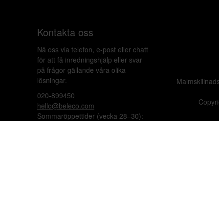
Kontakta oss
Nå oss via telefon, e-post eller chatt
för att få inredningshjälp eller svar
på frågor gällande våra olika
lösningar.
Malmskillnad
020-899450
Copyri
hello@beleco.com
Sommaröppettider (vecka 28–30):
Begränsad bemanning. Telefon och
chatt är stängda. Vi besvarar e-post
1–2 gånger per dag. Vid akuta
ärenden, ring +46 70 797 82 72.