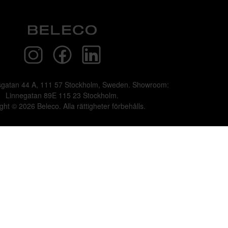
sgatan 44 A, 111 57 Stockholm, Sweden. Showroom:
Linnegatan 89E 115 23 Stockholm.
ght © 2026 Beleco. Alla rättigheter förbehålls.