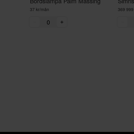
Bordslampa Palm Mässing
Simri
37 kr/mån
369 999