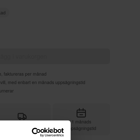
kad
ägg i varukorgen
re, faktureras per månad
 vill, med enbart en månads uppsägningstid
urnerar
1 månads
Vi sköter leveransen
uppsägningstid