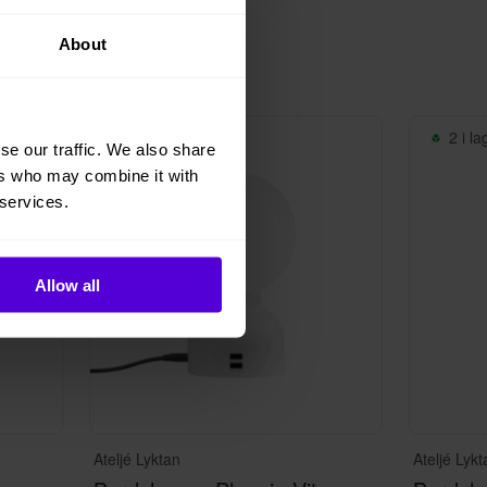
About
6 i lager
2 i la
se our traffic. We also share
ers who may combine it with
 services.
Allow all
Ateljé Lyktan
Ateljé Lykt