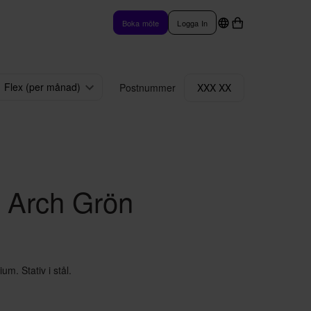
Boka möte
Logga In
Flex (per månad)
Postnummer
XXX XX
 Arch Grön
m. Stativ i stål.