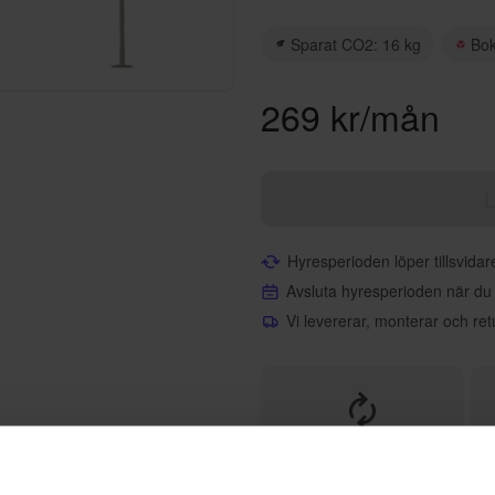
Sparat CO2: 16 kg
Bo
269 kr/mån
L
Hyresperioden löper tillsvida
Avsluta hyresperioden när du
Vi levererar, monterar och ret
Helt flexibelt