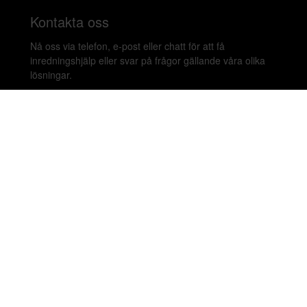
Kontakta oss
Nå oss via telefon, e-post eller chatt för att få
inredningshjälp eller svar på frågor gällande våra olika
lösningar.
020-899450
hello@beleco.com
Sommaröppettider (vecka 28–30): Begränsad
bemanning. Telefon och chatt är stängda. Vi besvarar e-
post 1–2 gånger per dag. Vid akuta ärenden, ring +46
70 797 82 72.
Malmskillnadsgatan 44 A, 111 57 Stockholm,
Sweden. Showroom: Linnegatan 89E 115 23