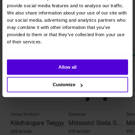
utförande.
provide social media features and to analyse our traffic.
1 månads
Helt flexibelt
We also share information about your use of our site with
OBJECT NR 002-02
uppsägningstid
our social media, advertising and analytics partners who
may combine it with other information that you’ve
provided to them or that they’ve collected from your use
Liknande produkter
of their services.
2 i lager
10 i lager
Allow all
Customize
Jonas Ihreborn
Swedese
Swe
Klädhängare Twiggy
Mötesstol Stella Svart
225 kr/mån
370 kr/mån
370 