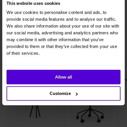
This website uses cookies
Vi levererar, monterar och returnerar
We use cookies to personalise content and ads, to
provide social media features and to analyse our traffic.
We also share information about your use of our site with
our social media, advertising and analytics partners who
1 månads
Helt flexibelt
may combine it with other information that you’ve
uppsägningstid
provided to them or that they’ve collected from your use
of their services.
Liknande produkter
Allow all
2 i lager
10 i lager
Customize