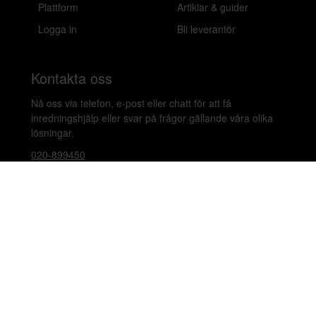
Plattform
Artiklar & guider
Logga in
Bli leverantör
Kontakta oss
Nå oss via telefon, e-post eller chatt för att få
inredningshjälp eller svar på frågor gällande våra olika
lösningar.
020-899450
hello@beleco.com
Sommaröppettider (vecka 28–30): Begränsad
bemanning. Telefon och chatt är stängda. Vi besvarar e-
post 1–2 gånger per dag. Vid akuta ärenden, ring +46
70 797 82 72.