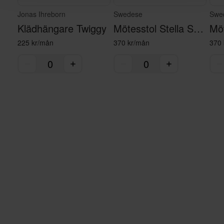
Jonas Ihreborn
Swedese
Swe
Klädhängare Twiggy
Mötesstol Stella Svart
225 kr/mån
370 kr/mån
370 