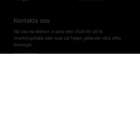
Kontakta oss
Nå oss via telefon, e-post eller chatt för att få
inredningshjälp eller svar på frågor gällande våra olika
lösningar.
020-899450
hello@beleco.com
Sommaröppettider (vecka 28–30): Begränsad
bemanning. Telefon och chatt är stängda. Vi besvarar e-
post 1–2 gånger per dag. Vid akuta ärenden, ring +46
70 797 82 72.
Malmskillnadsgatan 44 A, 111 57 Stockholm,