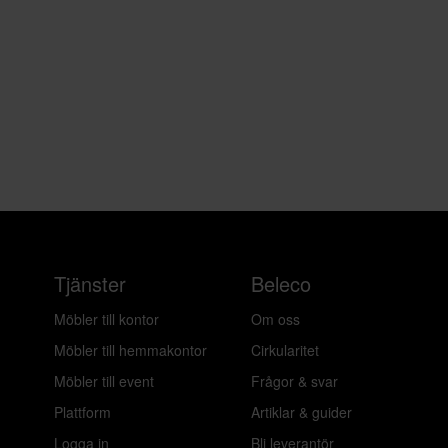
Tjänster
Beleco
Möbler till kontor
Om oss
Möbler till hemmakontor
Cirkularitet
Möbler till event
Frågor & svar
Plattform
Artiklar & guider
Logga in
Bli leverantör