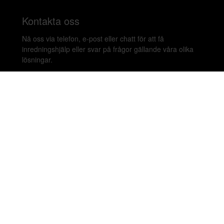
Kontakta oss
Nå oss via telefon, e-post eller chatt för att få
inredningshjälp eller svar på frågor gällande våra olika
lösningar.
020-899450
hello@beleco.com
Sommaröppettider (vecka 28–30): Begränsad
bemanning. Telefon och chatt är stängda. Vi besvarar e-
post 1–2 gånger per dag. Vid akuta ärenden, ring +46
70 797 82 72.
Malmskillnadsgatan 44 A, 111 57 Stockholm,
Sweden. Showroom: Linnegatan 89E 115 23