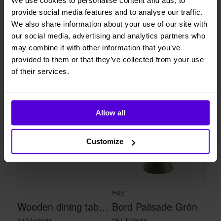
We use cookies to personalise content and ads, to
provide social media features and to analyse our traffic.
1 månads
Helt flexibelt
We also share information about your use of our site with
uppsägningstid
our social media, advertising and analytics partners who
may combine it with other information that you’ve
provided to them or that they’ve collected from your use
Liknande produkter
of their services.
1 i lager
1 i lager
Allow all
Customize
Hay
Wooden dining table - black/brown
Bord Palisade Grön
140 kr/mån
251 kr/mån