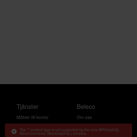
Tjänster
Beleco
Möbler till kontor
Om oss
Möbler till hemmakontor
Cirkularitet
The "" product type is not supported by the core WPGraphQL
WooCommerce (WooGraphQL) schema.
Möbler till event
Frågor & svar