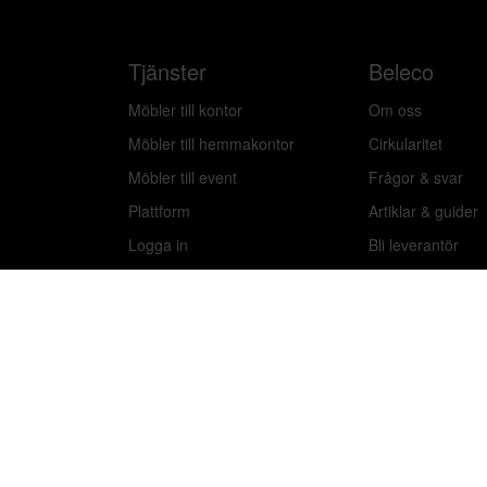
Tjänster
Beleco
Möbler till kontor
Om oss
Möbler till hemmakontor
Cirkularitet
Möbler till event
Frågor & svar
Plattform
Artiklar & guider
Logga in
Bli leverantör