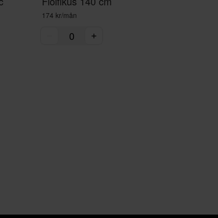
c
Fiolfikus 140 cm
174 kr/mån