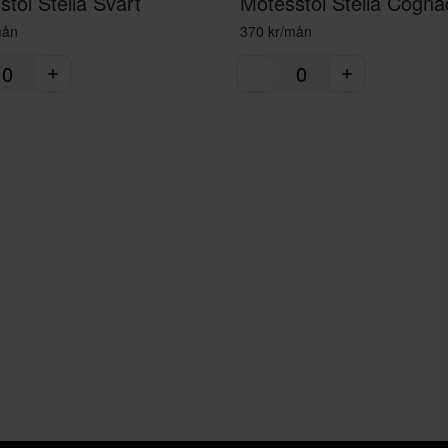
tol Stella Svart
Mötesstol Stella Cogna
mån
370 kr/mån