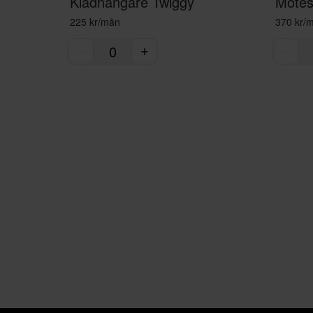
Klädhängare Twiggy
Mötess
225 kr/mån
370 kr/