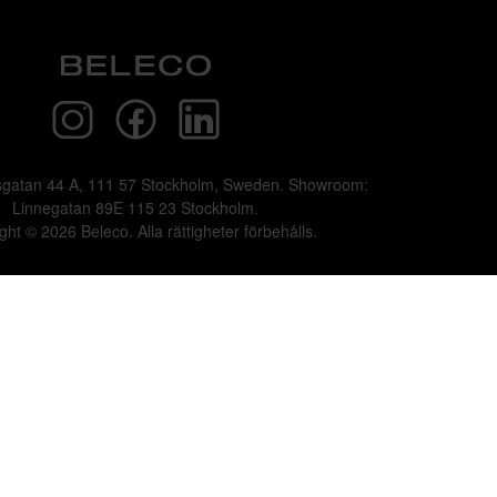
sgatan 44 A, 111 57 Stockholm, Sweden. Showroom:
Linnegatan 89E 115 23 Stockholm.
ght © 2026 Beleco. Alla rättigheter förbehålls.