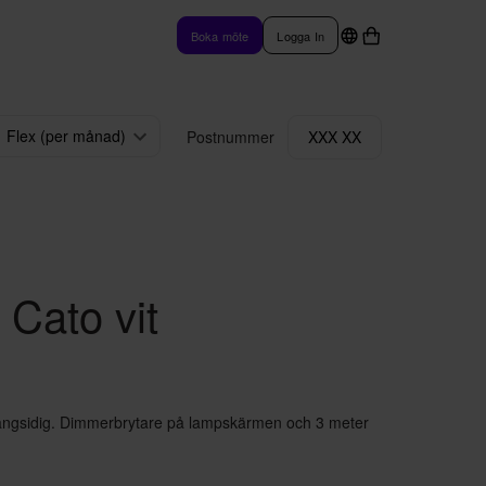
Boka möte
Logga In
Flex (per månad)
Postnummer
XXX XX
Cato vit
ångsidig. Dimmerbrytare på lampskärmen och 3 meter