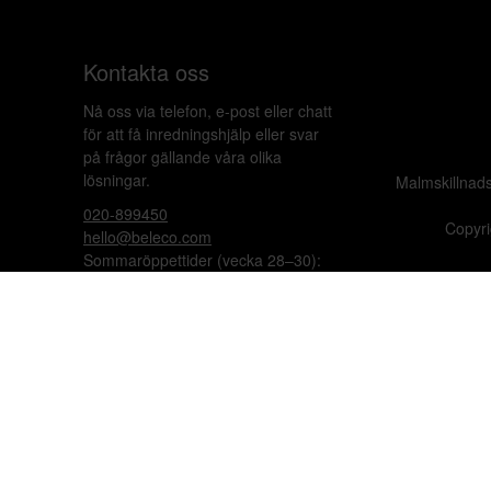
Kontakta oss
Nå oss via telefon, e-post eller chatt
för att få inredningshjälp eller svar
på frågor gällande våra olika
lösningar.
Malmskillnad
020-899450
Copyri
hello@beleco.com
Sommaröppettider (vecka 28–30):
Begränsad bemanning. Telefon och
chatt är stängda. Vi besvarar e-post
1–2 gånger per dag. Vid akuta
ärenden, ring +46 70 797 82 72.