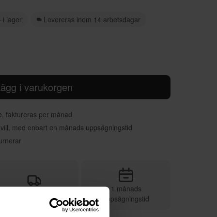
 i lager
Levereras inom 14 arbetsdagar
ägg i varukorgen
re, faktureras per månad
 vill, med enbart en månads uppsägningstid
urnerar
1 månads
Vi sköter leveransen
uppsägningstid