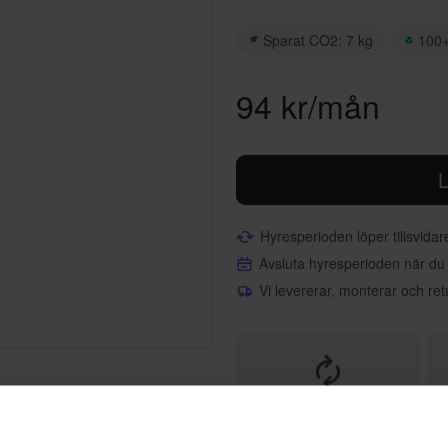
Sparat CO2: 7 kg
100+
94 kr/mån
L
Hyresperioden löper tillsvida
Avsluta hyresperioden när du
Vi levererar, monterar och ret
Helt flexibelt