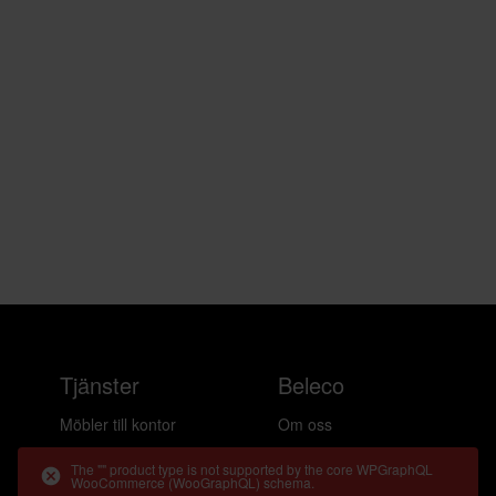
Tjänster
Beleco
Möbler till kontor
Om oss
Möbler till hemmakontor
Cirkularitet
The "" product type is not supported by the core WPGraphQL
WooCommerce (WooGraphQL) schema.
Möbler till event
Frågor & svar