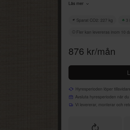
återvunnet material och tillverkas
Läs mer
Kantband: Solid Grey
Sparat CO2: 227 kg
3 
Fler kan levereras inom 10 d
876 kr/mån
L
Hyresperioden löper tillsvida
Avsluta hyresperioden när du
Vi levererar, monterar och ret