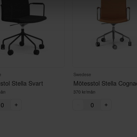
e
Swedese
tol Stella Svart
Mötesstol Stella Cogna
mån
370 kr/mån