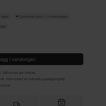
 i fabriken i Ulricehamn med enbart förnybar energi.
i lager
Levereras inom 1-3 arbetsdagar
agar
ägg i varukorgen
re, faktureras per månad
 vill, med enbart en månads uppsägningstid
urnerar