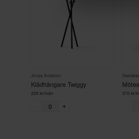
Jonas Ihreborn
Swedes
Klädhängare Twiggy
Mötess
225 kr/mån
370 kr/