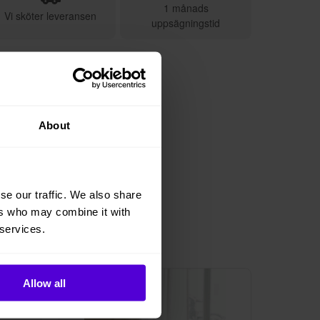
1 månads
Vi sköter leveransen
uppsägningstid
About
se our traffic. We also share
ers who may combine it with
 services.
1 i lager
Allow all