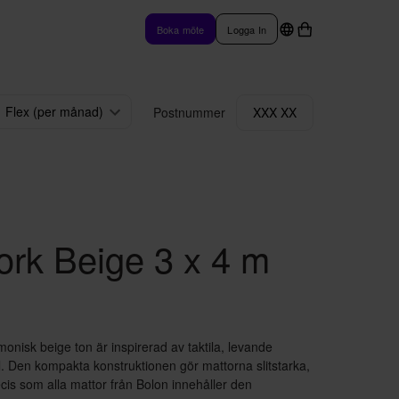
Boka möte
Logga In
Flex (per månad)
Postnummer
XXX XX
rk Beige 3 x 4 m
nisk beige ton är inspirerad av taktila, levande
il. Den kompakta konstruktionen gör mattorna slitstarka,
ecis som alla mattor från Bolon innehåller den