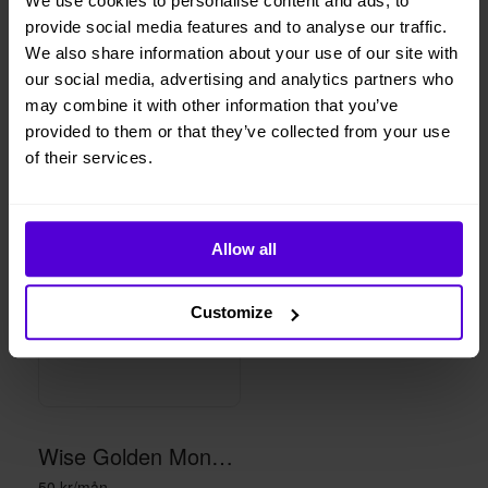
We use cookies to personalise content and ads, to
provide social media features and to analyse our traffic.
1 månads
Helt flexibelt
We also share information about your use of our site with
uppsägningstid
our social media, advertising and analytics partners who
may combine it with other information that you’ve
provided to them or that they’ve collected from your use
Liknande produkter
of their services.
Allow all
Customize
Wise Golden Monkey statue - gold
50 kr/mån