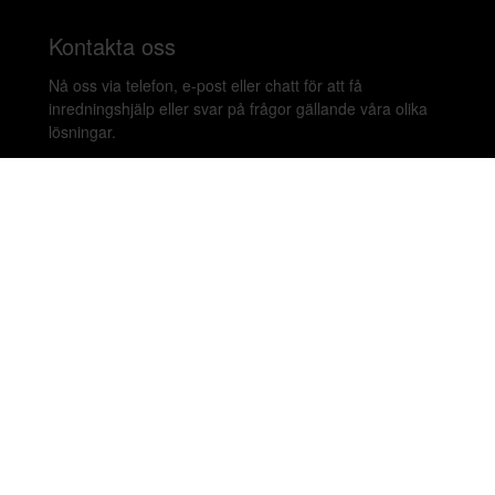
Kontakta oss
Nå oss via telefon, e-post eller chatt för att få
inredningshjälp eller svar på frågor gällande våra olika
lösningar.
020-899450
hello@beleco.com
Sommaröppettider (vecka 28–30): Begränsad
bemanning. Telefon och chatt är stängda. Vi besvarar e-
post 1–2 gånger per dag. Vid akuta ärenden, ring +46
70 797 82 72.
Malmskillnadsgatan 44 A, 111 57 Stockholm,
Sweden. Showroom: Linnegatan 89E 115 23