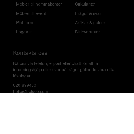
Möbler till hemmakontor
Cirkularitet
Möbler till event
Frågor & svar
Plattform
Artiklar & guider
Logga in
Bli leverantör
Kontakta oss
Nå oss via telefon, e-post eller chatt för att få
inredningshjälp eller svar på frågor gällande våra olika
lösningar.
020-899450
hello@beleco.com
Sommaröppettider (vecka 28–30): Begränsad
bemanning. Telefon och chatt är stängda. Vi besvarar e-
post 1–2 gånger per dag. Vid akuta ärenden, ring +46
70 797 82 72.