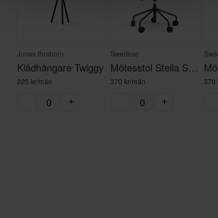
Jonas Ihreborn
Swedese
Swe
Klädhängare Twiggy
Mötesstol Stella Svart
225 kr/mån
370 kr/mån
370 