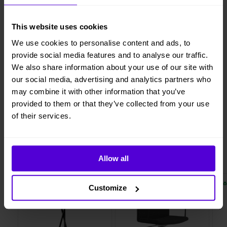
Hyresperioden löper tillsvidare, faktureras per månad
This website uses cookies
Avsluta hyresperioden när du vill, med enbart en
månads uppsägningstid
We use cookies to personalise content and ads, to
Vi levererar, monterar och returnerar
provide social media features and to analyse our traffic.
We also share information about your use of our site with
our social media, advertising and analytics partners who
may combine it with other information that you’ve
provided to them or that they’ve collected from your use
1 månads
Helt flexibelt
uppsägningstid
of their services.
Liknande produkter
Allow all
2 i lager
10 i lager
Customize