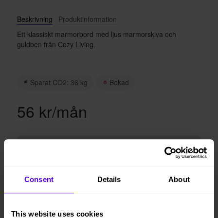
Beskrivning
Produktinformation
Ett klassiskt marmorbord med ljus marmorskiva och
guldben från Cozy Living.
Sparat CO2: 36 kg
Bokad
56 kr/mån
Lägg i varukorgen
Hyresperioden löper tillsvidare, faktureras per månad
Consent
Details
About
Avsluta hyresperioden när du vill, med enbart en
månads uppsägningstid
Vi levererar, monterar och returnerar
This website uses cookies