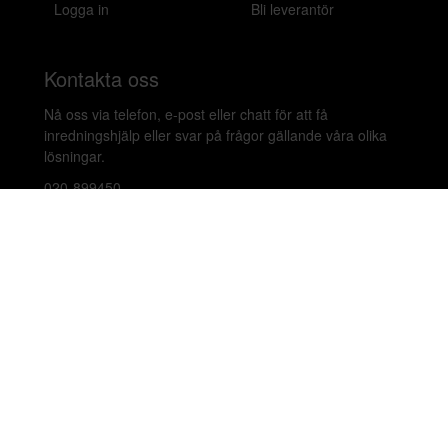
Logga in
Bli leverantör
Kontakta oss
Nå oss via telefon, e-post eller chatt för att få
inredningshjälp eller svar på frågor gällande våra olika
lösningar.
020-899450
hello@beleco.com
Sommaröppettider (vecka 28–30): Begränsad
bemanning. Telefon och chatt är stängda. Vi besvarar e-
post 1–2 gånger per dag. Vid akuta ärenden, ring +46
70 797 82 72.