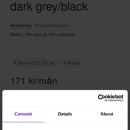
dark grey/black
Beskrivning
Produktinformation
Matta i 75% bomull, 25% polyester.
Sparat CO2: 227 kg
Bokad
171 kr/mån
Lägg i varukorgen
Consent
Details
About
Hyresperioden löper tillsvidare, faktureras per månad
Avsluta hyresperioden när du vill, med enbart en