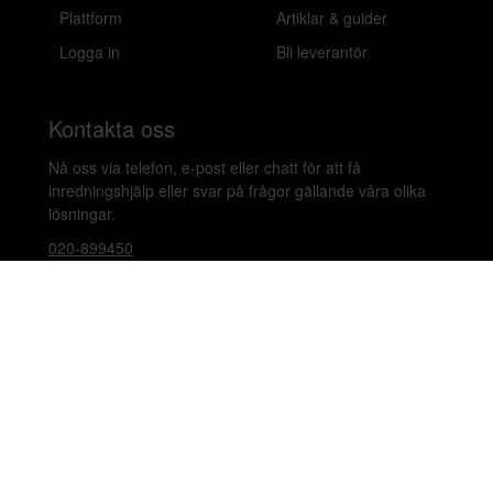
Plattform
Artiklar & guider
Logga in
Bli leverantör
Kontakta oss
Nå oss via telefon, e-post eller chatt för att få
inredningshjälp eller svar på frågor gällande våra olika
lösningar.
020-899450
hello@beleco.com
Sommaröppettider (vecka 28–30): Begränsad
bemanning. Telefon och chatt är stängda. Vi besvarar e-
post 1–2 gånger per dag. Vid akuta ärenden, ring +46
70 797 82 72.