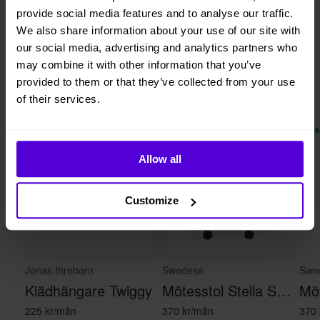
provide social media features and to analyse our traffic.
1 månads
Helt flexibelt
We also share information about your use of our site with
uppsägningstid
our social media, advertising and analytics partners who
may combine it with other information that you’ve
provided to them or that they’ve collected from your use
Liknande produkter
of their services.
2 i lager
10 i lager
Allow all
Customize
Jonas Ihreborn
Swedese
Swe
Klädhängare Twiggy
Mötesstol Stella Svart
225 kr/mån
370 kr/mån
370 