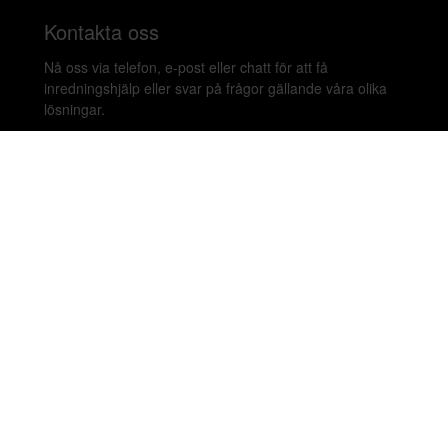
Kontakta oss
Nå oss via telefon, e-post eller chatt för att få
inredningshjälp eller svar på frågor gällande våra olika
lösningar.
020-899450
hello@beleco.com
Sommaröppettider (vecka 28–30): Begränsad
bemanning. Telefon och chatt är stängda. Vi besvarar e-
post 1–2 gånger per dag. Vid akuta ärenden, ring +46
70 797 82 72.
Malmskillnadsgatan 44 A, 111 57 Stockholm,
Sweden. Showroom: Linnegatan 89E 115 23