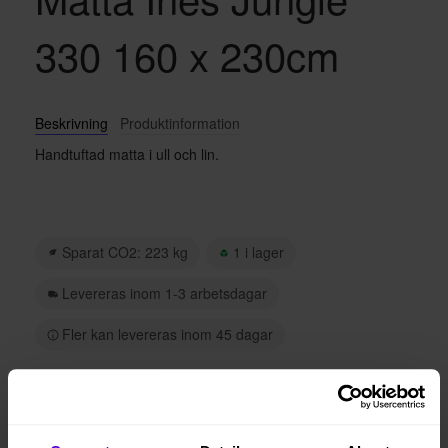
330 160 x 230cm
Beskrivning
Produktinformation
Handtuftad matta i ull och lin.
Sparat CO2: 223 kg
1 i lager
Levereras inom 1-3 arbetsdagar
Fler kan levereras inom 45 dagar
974 kr/mån