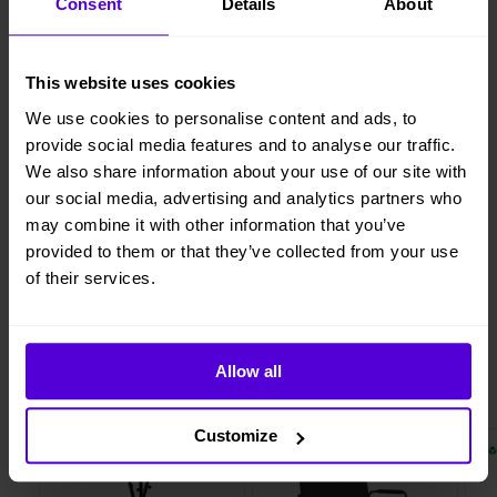
Consent
Details
About
Lägg i varukorgen
Hyresperioden löper tillsvidare, faktureras per månad
This website uses cookies
Avsluta hyresperioden när du vill, med enbart en
We use cookies to personalise content and ads, to
månads uppsägningstid
provide social media features and to analyse our traffic.
Vi levererar, monterar och returnerar
We also share information about your use of our site with
our social media, advertising and analytics partners who
may combine it with other information that you’ve
provided to them or that they’ve collected from your use
1 månads
of their services.
Helt flexibelt
uppsägningstid
Allow all
Liknande produkter
Customize
2 i lager
10 i lager