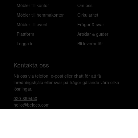
Möbler till kontor
Om oss
Möbler till hemmakontor
Cirkularitet
Möbler till event
Frågor & svar
Plattform
Artiklar & guider
Logga in
Bli leverantör
Kontakta oss
Nå oss via telefon, e-post eller chatt för att få
inredningshjälp eller svar på frågor gällande våra olika
lösningar.
020-899450
hello@beleco.com
Sommaröppettider (vecka 28–30): Begränsad
bemanning. Telefon och chatt är stängda. Vi besvarar e-
post 1–2 gånger per dag. Vid akuta ärenden, ring +46
70 797 82 72.