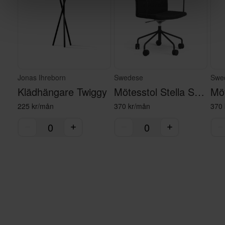
Jonas Ihreborn
Swedese
Swe
Klädhängare Twiggy
Mötesstol Stella Svart
225 kr/mån
370 kr/mån
370 