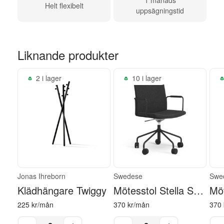
1 månads
Helt flexibelt
uppsägningstid
Liknande produkter
2 i lager
10 i lager
Jonas Ihreborn
Swedese
Swe
Klädhängare Twiggy
Mötesstol Stella Svart
225 kr/mån
370 kr/mån
370 