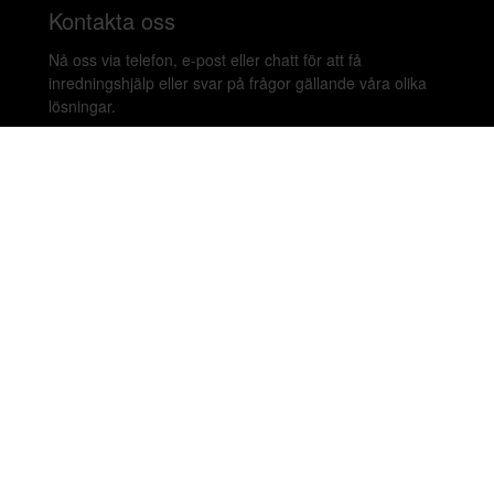
Kontakta oss
Nå oss via telefon, e-post eller chatt för att få
inredningshjälp eller svar på frågor gällande våra olika
lösningar.
020-899450
hello@beleco.com
Sommaröppettider (vecka 28–30): Begränsad
bemanning. Telefon och chatt är stängda. Vi besvarar e-
post 1–2 gånger per dag. Vid akuta ärenden, ring +46
70 797 82 72.
Malmskillnadsgatan 44 A, 111 57 Stockholm,
Sweden. Showroom: Linnegatan 89E 115 23
Stockholm.