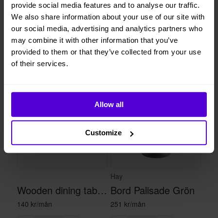
1 månads
provide social media features and to analyse our traffic.
Helt flexibelt
uppsägningstid
We also share information about your use of our site with
our social media, advertising and analytics partners who
may combine it with other information that you’ve
provided to them or that they’ve collected from your use
Liknande produkter
of their services.
1 i lager
1 i lager
Allow all
Customize
Hay
Wooden dining table - black/brown
Bord Palisade Grön
140 kr/mån
251 kr/mån