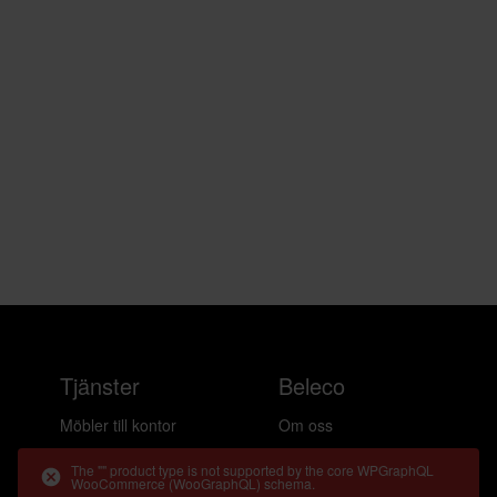
Tjänster
Beleco
Möbler till kontor
Om oss
Möbler till hemmakontor
Cirkularitet
The "" product type is not supported by the core WPGraphQL
WooCommerce (WooGraphQL) schema.
Möbler till event
Frågor & svar