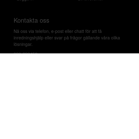
Kontakta oss
Nå oss via telefon, e-post eller chatt för att få
inredningshjälp eller svar på frågor gällande våra olika
lösningar.
020-899450
hello@beleco.com
Sommaröppettider (vecka 28–30): Begränsad
bemanning. Telefon och chatt är stängda. Vi besvarar e-
post 1–2 gånger per dag. Vid akuta ärenden, ring +46
70 797 82 72.
Malmskillnadsgatan 44 A, 111 57 Stockholm,