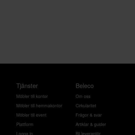
Tjänster
Beleco
Möbler till kontor
Om oss
Möbler till hemmakontor
Cirkularitet
Möbler till event
Frågor & svar
Plattform
Artiklar & guider
Logga in
Bli leverantör