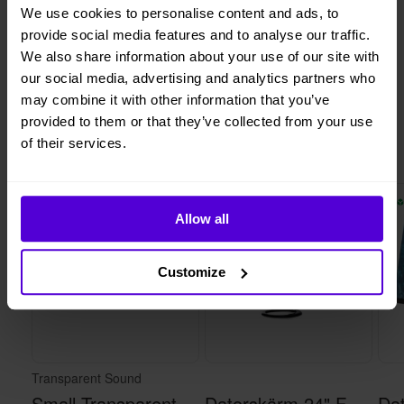
We use cookies to personalise content and ads, to
provide social media features and to analyse our traffic.
We also share information about your use of our site with
1 månads
Helt flexibelt
uppsägningstid
our social media, advertising and analytics partners who
may combine it with other information that you’ve
provided to them or that they’ve collected from your use
of their services.
Liknande produkter
4 i lager
28 i lager
Allow all
Customize
Transparent Sound
Small Transparent Speaker - white
Datorskärm 24" Full HD