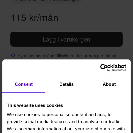
115 kr/mån
Lägg i varukorgen
Hyresperioden löper tillsvidare, faktureras per månad
Avsluta hyresperioden när du vill, med enbart en
månads uppsägningstid
Vi levererar, monterar och returnerar
Consent
Details
About
This website uses cookies
1 månads
Helt flexibelt
uppsägningstid
We use cookies to personalise content and ads, to
provide social media features and to analyse our traffic.
We also share information about your use of our site with