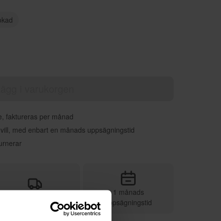
okad
ägg i varukorgen
re, faktureras per månad
 vill, med enbart en månads uppsägningstid
urnerar
1 månads
Vi sköter leveransen
uppsägningstid