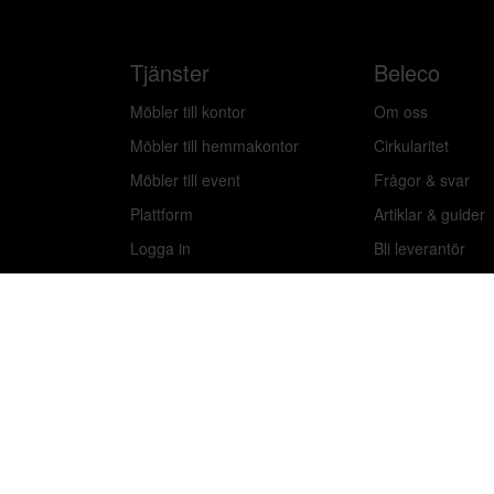
Tjänster
Beleco
Möbler till kontor
Om oss
Möbler till hemmakontor
Cirkularitet
Möbler till event
Frågor & svar
Plattform
Artiklar & guider
Logga in
Bli leverantör