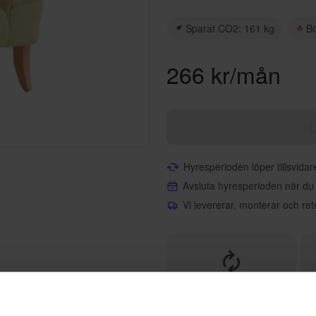
Sparat CO2: 161 kg
B
266 kr/mån
L
Hyresperioden löper tillsvida
Avsluta hyresperioden när du
Vi levererar, monterar och ret
Helt flexibelt