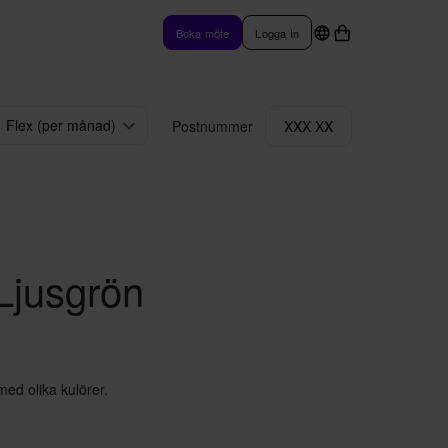
Boka möte
Logga In
Flex (per månad)
Postnummer
XXX XX
 Ljusgrön
med olika kulörer.