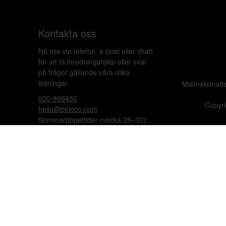
Kontakta oss
Nå oss via telefon, e-post eller chatt
för att få inredningshjälp eller svar
på frågor gällande våra olika
lösningar.
Malmskillnad
020-899450
Copyri
hello@beleco.com
Sommaröppettider (vecka 28–30):
Begränsad bemanning. Telefon och
chatt är stängda. Vi besvarar e-post
1–2 gånger per dag. Vid akuta
ärenden, ring +46 70 797 82 72.