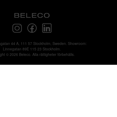
sgatan 44 A, 111 57 Stockholm, Sweden. Showroom:
Linnegatan 89E 115 23 Stockholm.
ght © 2026 Beleco. Alla rättigheter förbehålls.