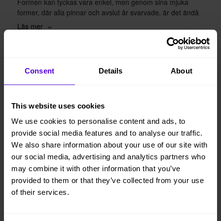
Formen kan tyckas vara enkel, men genom sina mjuka
former, där alla pinnar och avslut är svarvade, är det ändå
en mycket bearbetad stol. Välkommen att slå dig ner i en
Läs mer
svensk möbelklassiker.
Sitthöjd: 44 cm.
Sparat CO2: 13 kg
Bokad
Consent
Details
About
93 kr/mån
This website uses cookies
Lägg i varukorgen
We use cookies to personalise content and ads, to
provide social media features and to analyse our traffic.
We also share information about your use of our site with
Hyresperioden löper tillsvidare, faktureras per månad
our social media, advertising and analytics partners who
Avsluta hyresperioden när du vill, med enbart en
may combine it with other information that you’ve
månads uppsägningstid
provided to them or that they’ve collected from your use
Vi levererar, monterar och returnerar
of their services.