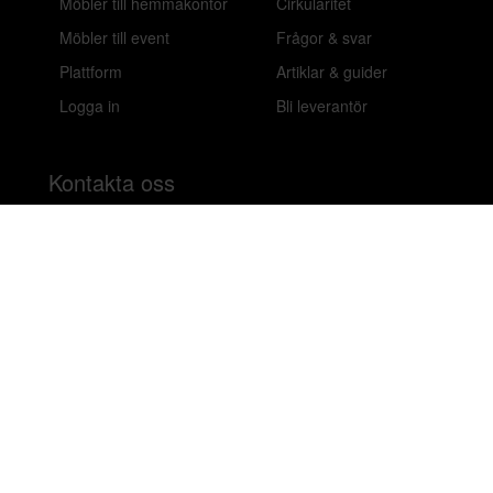
Möbler till hemmakontor
Cirkularitet
Möbler till event
Frågor & svar
Plattform
Artiklar & guider
Logga in
Bli leverantör
Kontakta oss
Nå oss via telefon, e-post eller chatt för att få
inredningshjälp eller svar på frågor gällande våra olika
lösningar.
020-899450
hello@beleco.com
Sommaröppettider (vecka 28–30): Begränsad
bemanning. Telefon och chatt är stängda. Vi besvarar e-
post 1–2 gånger per dag. Vid akuta ärenden, ring +46
70 797 82 72.