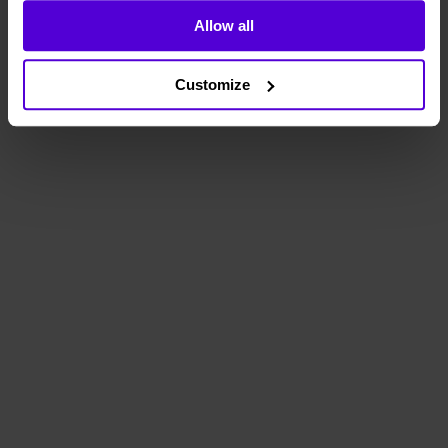
1 månads
Allow all
Helt flexibelt
uppsägningstid
Customize