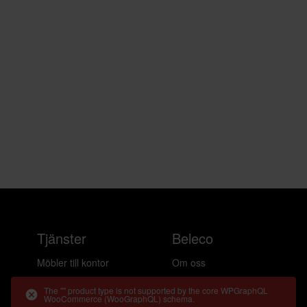
Tjänster
Beleco
Möbler till kontor
Om oss
Möbler till hemmakontor
Cirkularitet
The "" product type is not supported by the core WPGraphQL
WooCommerce (WooGraphQL) schema.
Möbler till event
Frågor & svar