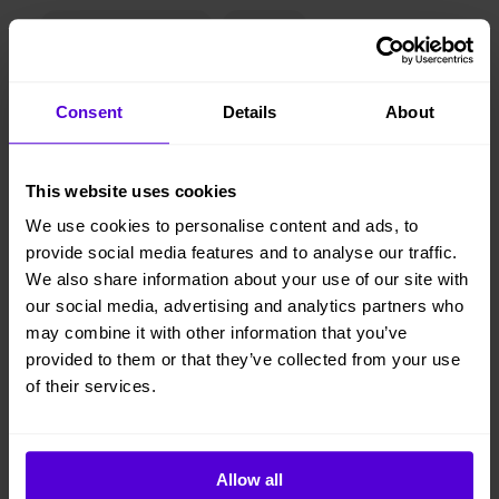
Sparat CO2: 70 kg
Bokad
24 kr/mån
Consent
Details
About
Lägg i varukorgen
This website uses cookies
We use cookies to personalise content and ads, to
Hyresperioden löper tillsvidare, faktureras per månad
provide social media features and to analyse our traffic.
Avsluta hyresperioden när du vill, med enbart en
We also share information about your use of our site with
månads uppsägningstid
our social media, advertising and analytics partners who
Vi levererar, monterar och returnerar
may combine it with other information that you’ve
provided to them or that they’ve collected from your use
of their services.
1 månads
Helt flexibelt
uppsägningstid
Allow all