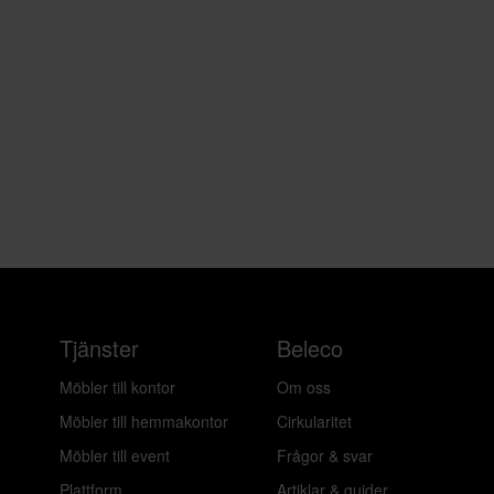
Tjänster
Beleco
Möbler till kontor
Om oss
Möbler till hemmakontor
Cirkularitet
Möbler till event
Frågor & svar
Plattform
Artiklar & guider