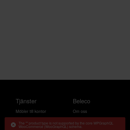
Tjänster
Beleco
Möbler till kontor
Om oss
Möbler till hemmakontor
Cirkularitet
The "" product type is not supported by the core WPGraphQL
WooCommerce (WooGraphQL) schema.
Möbler till event
Frågor & svar