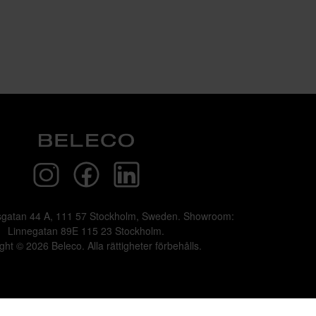
sgatan 44 A, 111 57 Stockholm, Sweden. Showroom:
Linnegatan 89E 115 23 Stockholm.
ght © 2026 Beleco. Alla rättigheter förbehålls.