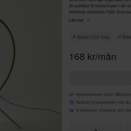
till subtilitet till belysningen i 
berömda arkitekten Palle Suenson
huvudkontor, centralt beläget mit
Läs mer
eftertraktat samlarobjekt, men nu 
Mått H45 B26 D32,9
Sparat CO2: 8 kg
Bok
168 kr/mån
L
Hyresperioden löper tillsvida
Avsluta hyresperioden när du
Vi levererar, monterar och ret