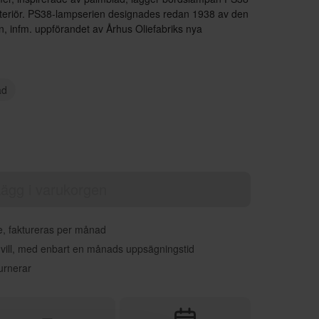
din interiör. PS38-lampserien designades redan 1938 av den
, infm. uppförandet av Århus Oliefabriks nya
t i Århus centrum. Lampan har sedan dess varit ett
är lampan tillbaka i produktion.
ad
ägg i varukorgen
re, faktureras per månad
 vill, med enbart en månads uppsägningstid
urnerar