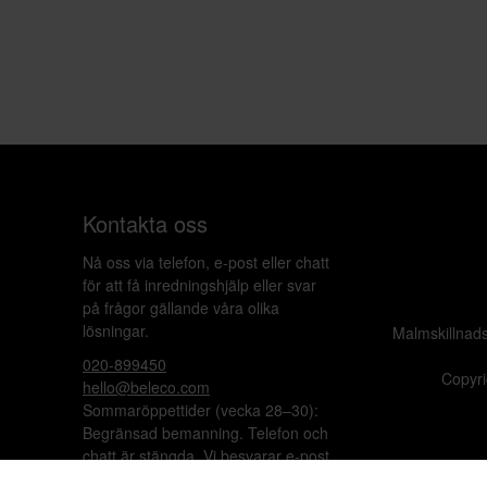
Kontakta oss
Nå oss via telefon, e-post eller chatt
för att få inredningshjälp eller svar
på frågor gällande våra olika
lösningar.
Malmskillnad
020-899450
Copyri
hello@beleco.com
Sommaröppettider (vecka 28–30):
Begränsad bemanning. Telefon och
chatt är stängda. Vi besvarar e-post
1–2 gånger per dag. Vid akuta