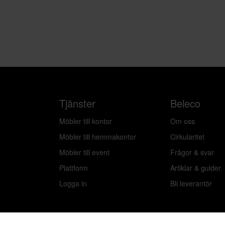
Tjänster
Beleco
Möbler till kontor
Om oss
Möbler till hemmakontor
Cirkularitet
Möbler till event
Frågor & svar
Plattform
Artiklar & guider
Logga in
Bli leverantör