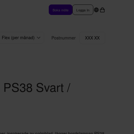
Boka möte
Logga In
Flex (per månad)
Postnummer
XXX XX
 PS38 Svart /
mer, inspirerade av palmblad, lägger bordslampan PS38