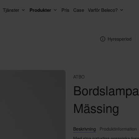
Tjänster
Produkter
Pris
Case
Varför Beleco?
Hyresperiod
ATBO
Bordslampa
Mässing
Beskrivning
Produktinformation
Med sina naturliga organiska for