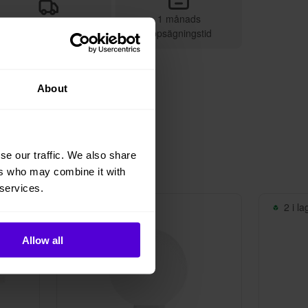
1 månads
Vi sköter leveransen
uppsägningstid
About
se our traffic. We also share
ers who may combine it with
 services.
6 i lager
2 i la
Allow all