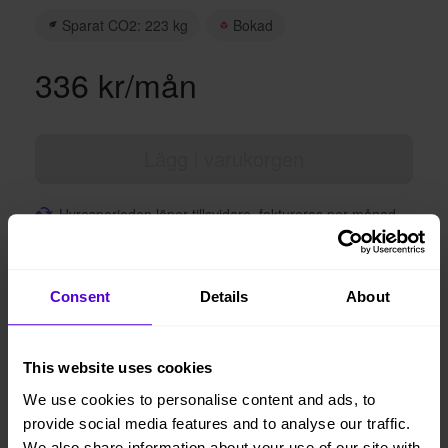
Sparat CO2: 223 kg
Bokad
336 kr/mån
Lägg i varukorgen
Hyresperioden löper tillsvidare, faktureras per månad
Avsluta hyresperioden när du vill, med enbart en
månads uppsägningstid
Vi levererar, monterar och returnerar
Consent
Details
About
This website uses cookies
1 månads
Helt flexibelt
We use cookies to personalise content and ads, to
uppsägningstid
provide social media features and to analyse our traffic.
We also share information about your use of our site with