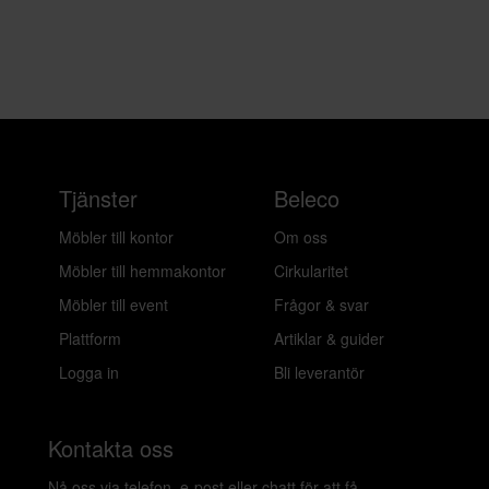
Tjänster
Beleco
Möbler till kontor
Om oss
Möbler till hemmakontor
Cirkularitet
Möbler till event
Frågor & svar
Plattform
Artiklar & guider
Logga in
Bli leverantör
Kontakta oss
Nå oss via telefon, e-post eller chatt för att få