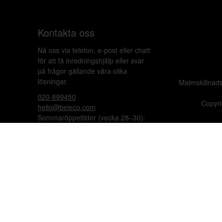
Kontakta oss
Nå oss via telefon, e-post eller chatt
för att få inredningshjälp eller svar
på frågor gällande våra olika
lösningar.
Malmskillnad
020-899450
Copyri
hello@beleco.com
Sommaröppettider (vecka 28–30):
Begränsad bemanning. Telefon och
chatt är stängda. Vi besvarar e-post
1–2 gånger per dag. Vid akuta
ärenden, ring +46 70 797 82 72.