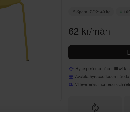
Sparat CO2: 40 kg
100
62 kr/mån
L
Hyresperioden löper tillsvida
Avsluta hyresperioden när du
Vi levererar, monterar och ret
Helt flexibelt