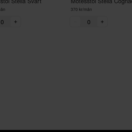
tol Stella Svart
Mötesstol Stella Cogna
mån
370 kr/mån