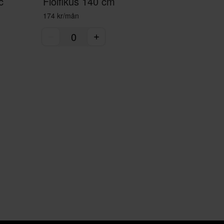
c
Fiolfikus 140 cm
174 kr/mån