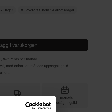
+ i lager
Levereras inom 14 arbetsdagar
ägg i varukorgen
re, faktureras per månad
 vill, med enbart en månads uppsägningstid
urnerar
1 månads
Vi sköter leveransen
uppsägningstid