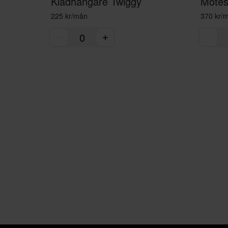
Klädhängare Twiggy
Mötess
225 kr/mån
370 kr/