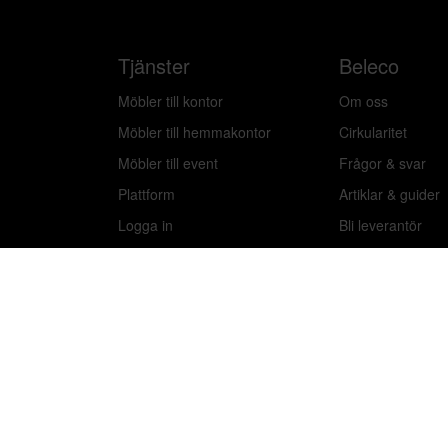
Tjänster
Beleco
Möbler till kontor
Om oss
Möbler till hemmakontor
Cirkularitet
Möbler till event
Frågor & svar
Plattform
Artiklar & guider
Logga in
Bli leverantör