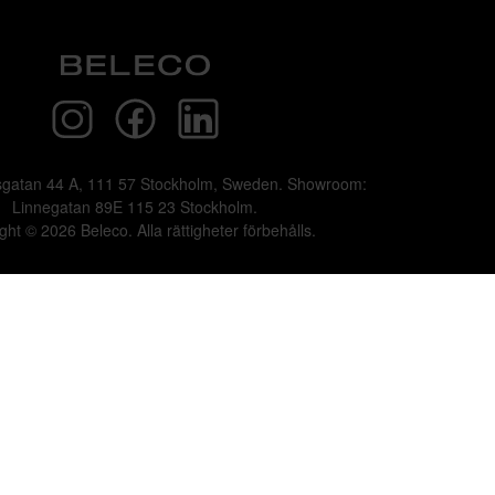
sgatan 44 A, 111 57 Stockholm, Sweden. Showroom:
Linnegatan 89E 115 23 Stockholm.
ght © 2026 Beleco. Alla rättigheter förbehålls.