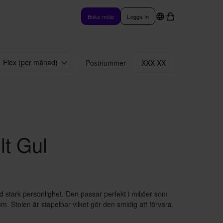
Boka möte
Logga In
Flex (per månad)
Postnummer
XXX XX
lt Gul
 stark personlighet. Den passar perfekt i miljöer som
. Stolen är stapelbar vilket gör den smidig att förvara.