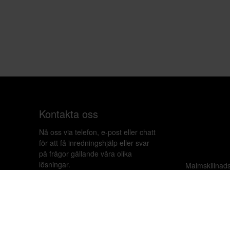
Kontakta oss
Nå oss via telefon, e-post eller chatt
för att få inredningshjälp eller svar
på frågor gällande våra olika
lösningar.
Malmskillnad
020-899450
Copyri
hello@beleco.com
Sommaröppettider (vecka 28–30):
Begränsad bemanning. Telefon och
chatt är stängda. Vi besvarar e-post