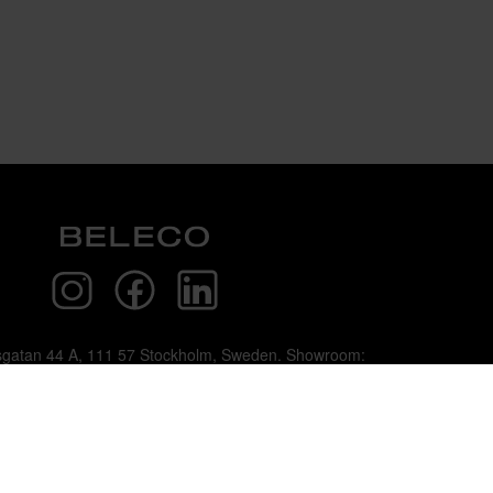
sgatan 44 A, 111 57 Stockholm, Sweden. Showroom:
Linnegatan 89E 115 23 Stockholm.
ght © 2026 Beleco. Alla rättigheter förbehålls.