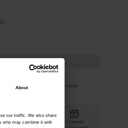
ad
ägg i varukorgen
re, faktureras per månad
 vill, med enbart en månads uppsägningstid
About
urnerar
se our traffic. We also share
1 månads
ers who may combine it with
Vi sköter leveransen
uppsägningstid