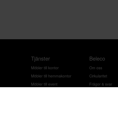
Tjänster
Beleco
Möbler till kontor
Om oss
Möbler till hemmakontor
Cirkularitet
Möbler till event
Frågor & svar
Plattform
Artiklar & guider
Logga in
Bli leverantör