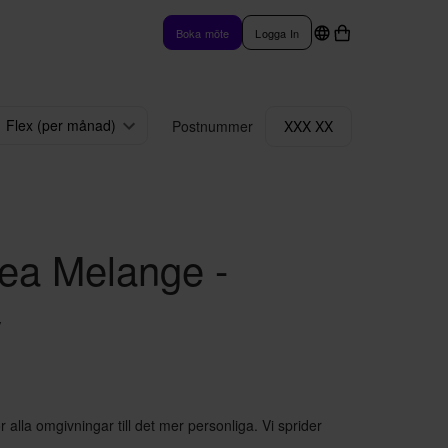
Boka möte
Logga In
Flex (per månad)
Postnummer
XXX XX
ea Melange -
y
 alla omgivningar till det mer personliga. Vi sprider