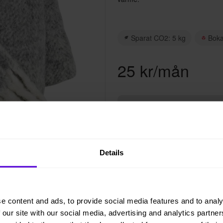
Sparat CO2: 5 kg
Bok
25 kr/mån
L
Hyresperioden löper tillsvida
Avsluta hyresperioden när du
Details
Vi levererar, monterar och ret
e content and ads, to provide social media features and to analy
 our site with our social media, advertising and analytics partn
Helt flexibelt