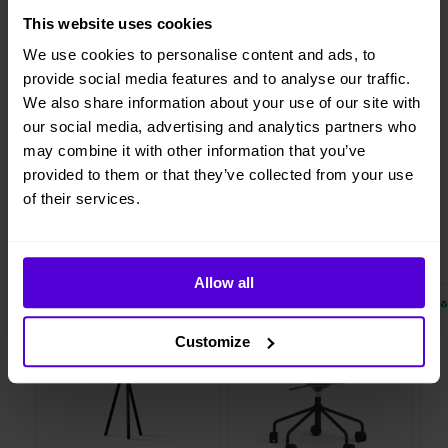
Avsluta hyresperioden när du vill, med enbart en
månads uppsägningstid
This website uses cookies
Vi levererar, monterar och returnerar
We use cookies to personalise content and ads, to
provide social media features and to analyse our traffic.
We also share information about your use of our site with
our social media, advertising and analytics partners who
1 månads
may combine it with other information that you’ve
Helt flexibelt
uppsägningstid
provided to them or that they’ve collected from your use
of their services.
Liknande produkter
Allow all
2 i lager
10 i lager
Customize