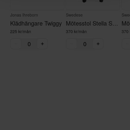
Jonas Ihreborn
Swedese
Swe
Klädhängare Twiggy
Mötesstol Stella Svart
225 kr/mån
370 kr/mån
370 