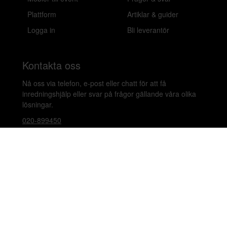
Plattform
Artiklar & guider
Logga in
Bli leverantör
Kontakta oss
Nå oss via telefon, e-post eller chatt för att få
inredningshjälp eller svar på frågor gällande våra olika
lösningar.
020-899450
hello@beleco.com
Sommaröppettider (vecka 28–30): Begränsad
bemanning. Telefon och chatt är stängda. Vi besvarar e-
post 1–2 gånger per dag. Vid akuta ärenden, ring +46
70 797 82 72.