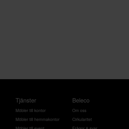
Tjänster
Beleco
Möbler till kontor
Om oss
Möbler till hemmakontor
Cirkularitet
Möbler till event
Frågor & svar