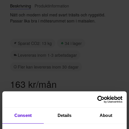
Beskrivning
Produktinformation
Nätt och modern stol med svart träsits och ryggstöd.
Passar lika bra i mötesrummet som i matsalen.
Sparat CO2: 13 kg
34 i lager
Levereras inom 1-3 arbetsdagar
Fler kan levereras inom 30 dagar
163 kr/mån
Lägg i varukorgen
Consent
Details
About
Hyresperioden löper tillsvidare, faktureras per månad