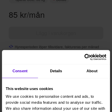
85 kr/mån
Lägg i varukorgen
Hyresperioden löper tillsvidare, faktureras per månad
Avsluta hyresperioden när du vill, med enbart en
månads uppsägningstid
Vi levererar, monterar och returnerar
Consent
Details
About
This website uses cookies
1 månads
Helt flexibelt
uppsägningstid
We use cookies to personalise content and ads, to
provide social media features and to analyse our traffic.
We also share information about your use of our site with