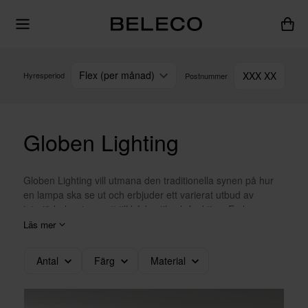
Flex (per månad)
XXX XX
Hyresperiod
Postnummer
Globen Lighting
Globen Lighting vill utmana den traditionella synen på hur
en lampa ska se ut och erbjuder ett varierat utbud av
interiörbelysning, sett till både stil och funktion. En lampa är
så mycket mer än bara en källa till ljus. Det är en central
Läs mer
accent i din omgivning som har förmågan att ändra ditt
sinnestillstånd och bidra till en känsla av välbefinnande. Det
Antal
Färg
Material
förändrar ditt humör. Med fokus på belysning som tilltalar
många och samtidigt utmanar trender, vill de skapa lampor
som ändrar sinnesstämningen i ett rum.