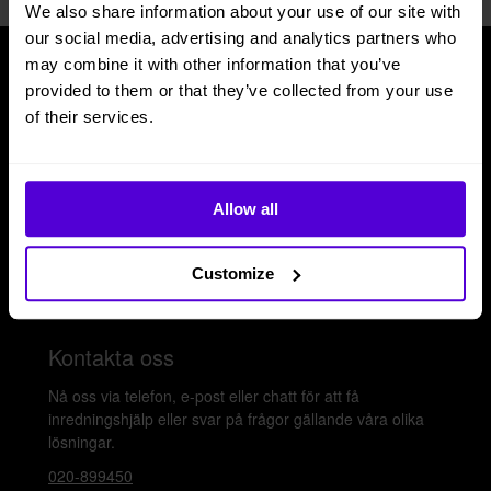
We also share information about your use of our site with
our social media, advertising and analytics partners who
may combine it with other information that you’ve
provided to them or that they’ve collected from your use
Tjänster
Beleco
of their services.
Möbler till kontor
Om oss
Möbler till hemmakontor
Cirkularitet
Allow all
Möbler till event
Frågor & svar
Plattform
Artiklar & guider
Customize
Logga in
Bli leverantör
Kontakta oss
Nå oss via telefon, e-post eller chatt för att få
inredningshjälp eller svar på frågor gällande våra olika
lösningar.
020-899450