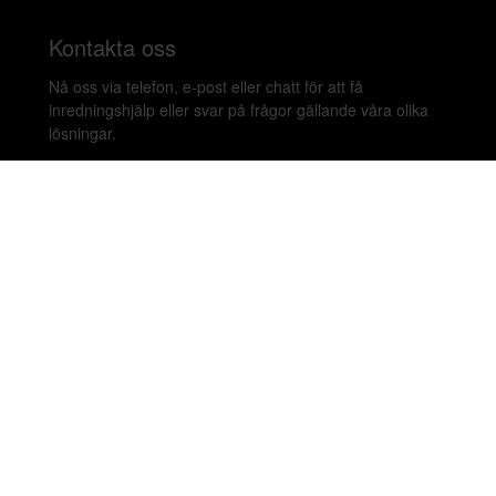
Kontakta oss
Nå oss via telefon, e-post eller chatt för att få
inredningshjälp eller svar på frågor gällande våra olika
lösningar.
020-899450
hello@beleco.com
Sommaröppettider (vecka 28–30): Begränsad
bemanning. Telefon och chatt är stängda. Vi besvarar e-
post 1–2 gånger per dag. Vid akuta ärenden, ring +46
70 797 82 72.
Malmskillnadsgatan 44 A, 111 57 Stockholm,
Sweden. Showroom: Linnegatan 89E 115 23