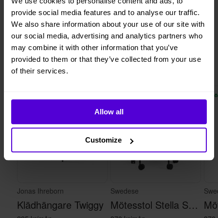
We use cookies to personalise content and ads, to
provide social media features and to analyse our traffic.
1 månads
Helt flexibelt
We also share information about your use of our site with
uppsägningstid
our social media, advertising and analytics partners who
may combine it with other information that you’ve
provided to them or that they’ve collected from your use
Liknande produkter
of their services.
2 i lager
10 i lager
Allow all
Customize
Jonas Ihreborn
Swedese
Swe
Klädhängare Twiggy
Mötesstol Stella Svart