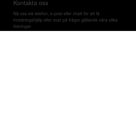
Kontakta oss
Nå oss via telefon, e-post eller chatt för att få
inredningshjälp eller svar på frågor gällande våra olika
lösningar.
020-899450
hello@beleco.com
Sommaröppettider (vecka 28–30): Begränsad
bemanning. Telefon och chatt är stängda. Vi besvarar e-
post 1–2 gånger per dag. Vid akuta ärenden, ring +46
70 797 82 72.
Malmskillnadsgatan 44 A, 111 57 Stockholm,
Sweden. Showroom: Linnegatan 89E 115 23
Stockholm.
Copyright © 2026 Beleco. Alla rättigheter förbehålls.