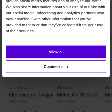
provide social media features and to analyse our traffic.
Helt flexibelt
uppsägningstid
We also share information about your use of our site with
our social media, advertising and analytics partners who
may combine it with other information that you’ve
Liknande produkter
provided to them or that they’ve collected from your use
of their services.
2 i lager
10 i lager
Allow all
Customize
Jonas Ihreborn
Swedese
Swe
Klädhängare Twiggy
Mötesstol Stella Svart
225 kr/mån
370 kr/mån
370 