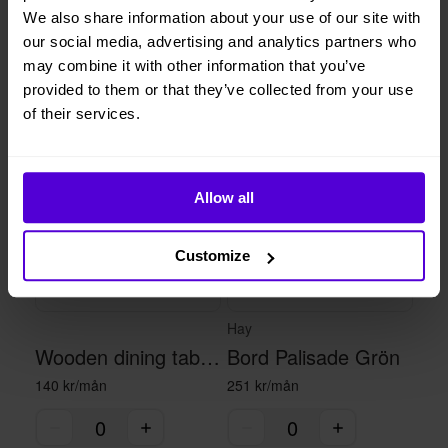
We also share information about your use of our site with
our social media, advertising and analytics partners who
may combine it with other information that you’ve
Liknande produkter
provided to them or that they’ve collected from your use
of their services.
1 i lager
1 i lager
Allow all
Customize
Hay
Wooden dining table - black/brown
Bord Palisade Grön
140 kr/mån
251 kr/mån