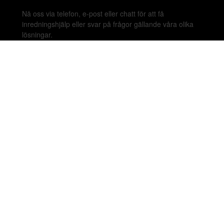
Nå oss via telefon, e-post eller chatt för att få
inredningshjälp eller svar på frågor gällande våra olika
lösningar.
020-899450
hello@beleco.com
Sommaröppettider (vecka 28–30): Begränsad
bemanning. Telefon och chatt är stängda. Vi besvarar e-
post 1–2 gånger per dag. Vid akuta ärenden, ring +46
70 797 82 72.
Malmskillnadsgatan 44 A, 111 57 Stockholm,
Sweden. Showroom: Linnegatan 89E 115 23
Stockholm.
Copyright © 2026 Beleco. Alla rättigheter förbehålls.