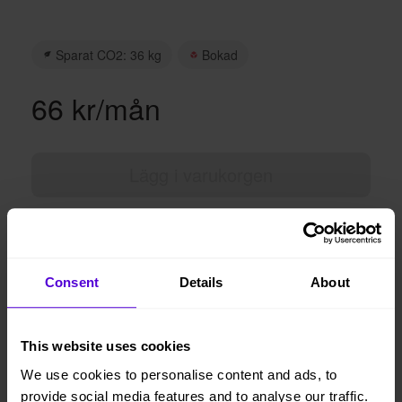
Sparat CO2: 36 kg
Bokad
66 kr/mån
Lägg i varukorgen
Hyresperioden löper tillsvidare, faktureras per månad
Avsluta hyresperioden när du vill, med enbart en
månads uppsägningstid
Consent
Details
About
Vi levererar, monterar och returnerar
This website uses cookies
We use cookies to personalise content and ads, to
1 månads
Helt flexibelt
provide social media features and to analyse our traffic.
uppsägningstid