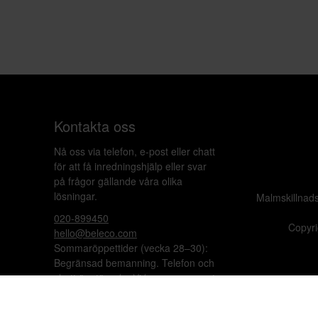
Kontakta oss
Nå oss via telefon, e-post eller chatt
för att få inredningshjälp eller svar
på frågor gällande våra olika
lösningar.
Malmskillnad
020-899450
Copyri
hello@beleco.com
Sommaröppettider (vecka 28–30):
Begränsad bemanning. Telefon och
chatt är stängda. Vi besvarar e-post
1–2 gånger per dag. Vid akuta
ärenden, ring +46 70 797 82 72.