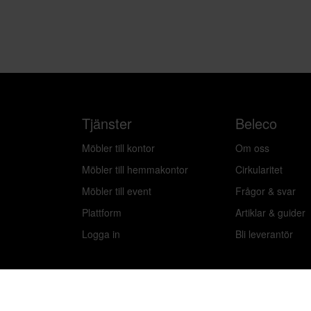
Tjänster
Beleco
Möbler till kontor
Om oss
Möbler till hemmakontor
Cirkularitet
Möbler till event
Frågor & svar
Plattform
Artiklar & guider
Logga in
Bli leverantör