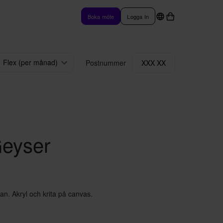
Boka möte
Logga In
Flex (per månad)
Postnummer
XXX XX
Geyser
an. Akryl och krita på canvas.