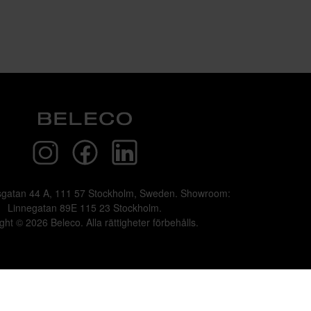
sgatan 44 A, 111 57 Stockholm, Sweden. Showroom:
Linnegatan 89E 115 23 Stockholm.
ght © 2026 Beleco. Alla rättigheter förbehålls.