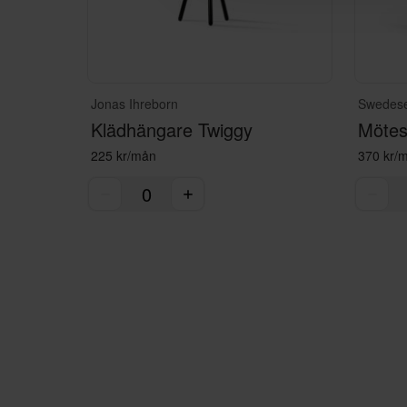
Jonas Ihreborn
Swedes
Klädhängare Twiggy
Mötess
225 kr/mån
370 kr/