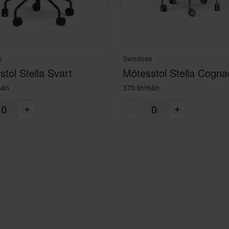
e
Swedese
tol Stella Svart
Mötesstol Stella Cogna
mån
370 kr/mån