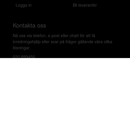
Logga in
Bli leverantör
Kontakta oss
Nå oss via telefon, e-post eller chatt för att få
inredningshjälp eller svar på frågor gällande våra olika
lösningar.
020-899450
hello@beleco.com
Sommaröppettider (vecka 28–30): Begränsad
bemanning. Telefon och chatt är stängda. Vi besvarar e-
post 1–2 gånger per dag. Vid akuta ärenden, ring +46
70 797 82 72.