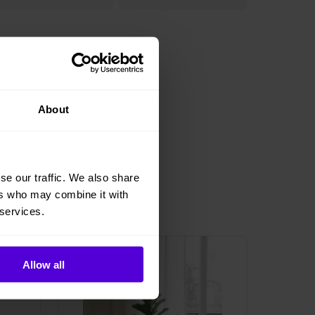
About
se our traffic. We also share
ers who may combine it with
 services.
1 i lager
Allow all