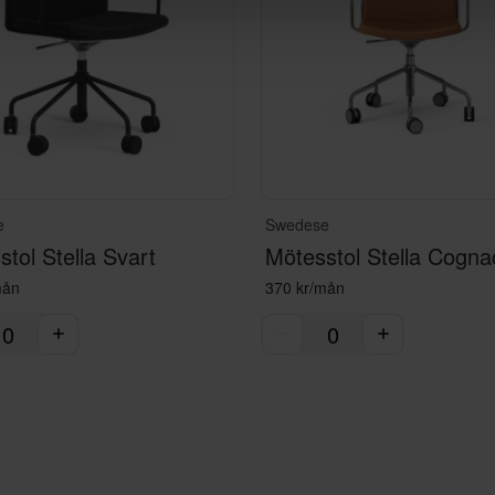
e
Swedese
tol Stella Svart
Mötesstol Stella Cogna
mån
370 kr/mån