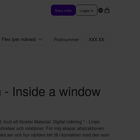
Boka möte
Logga In
Flex (per månad)
Postnummer
XXX XX
 - Inside a window
 Inuti ett fönster Material: Digital målning " - Linjer,
 rörelser och relationer. För mig skapar abstraktionen
 ser och hur världen blir till i kontakten med den som