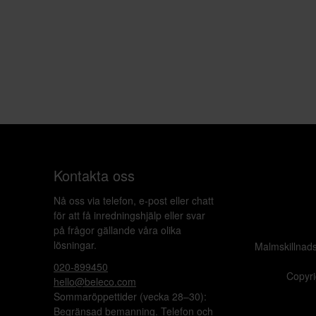
Kontakta oss
Nå oss via telefon, e-post eller chatt
för att få inredningshjälp eller svar
på frågor gällande våra olika
lösningar.
Malmskillnad
020-899450
Copyri
hello@beleco.com
Sommaröppettider (vecka 28–30):
Begränsad bemanning. Telefon och