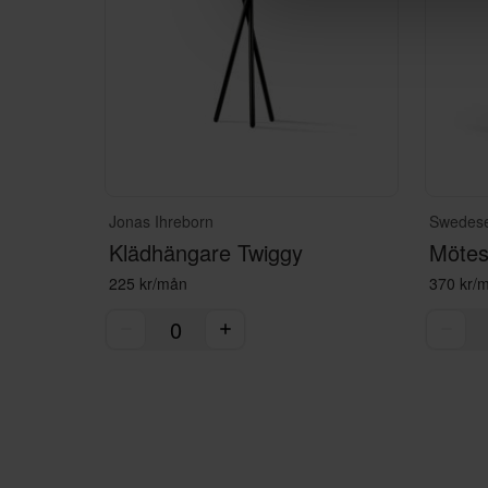
Jonas Ihreborn
Swedes
Klädhängare Twiggy
Mötess
225 kr/mån
370 kr/