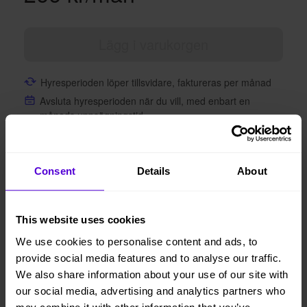
Lägg i varukorgen
Hyresperioden löper tillsvidare, faktureras per månad
Avsluta hyresperioden när du vill, med enbart en
månads uppsägningstid
Vi levererar, monterar och returnerar
Consent
Details
About
1 månads
Helt flexibelt
uppsägningstid
This website uses cookies
We use cookies to personalise content and ads, to
provide social media features and to analyse our traffic.
Liknande produkter
We also share information about your use of our site with
our social media, advertising and analytics partners who