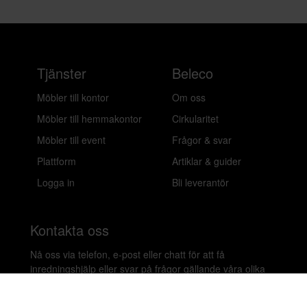
Tjänster
Beleco
Möbler till kontor
Om oss
Möbler till hemmakontor
Cirkularitet
Möbler till event
Frågor & svar
Plattform
Artiklar & guider
Logga in
Bli leverantör
Kontakta oss
Nå oss via telefon, e-post eller chatt för att få
inredningshjälp eller svar på frågor gällande våra olika
lösningar.
020-899450