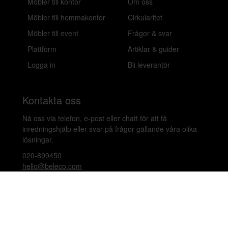
Möbler till kontor
Om oss
Möbler till hemmakontor
Cirkularitet
Möbler till event
Frågor & svar
Plattform
Artiklar & guider
Logga in
Bli leverantör
Kontakta oss
Nå oss via telefon, e-post eller chatt för att få
inredningshjälp eller svar på frågor gällande våra olika
lösningar.
020-899450
hello@beleco.com
Sommaröppettider (vecka 28–30): Begränsad
bemanning. Telefon och chatt är stängda. Vi besvarar e-
post 1–2 gånger per dag. Vid akuta ärenden, ring +46
70 797 82 72.