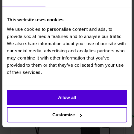
Lägg i varukorgen
Hyresperioden löper tillsvidare, faktureras per månad
This website uses cookies
Avsluta hyresperioden när du vill, med enbart en
We use cookies to personalise content and ads, to
månads uppsägningstid
provide social media features and to analyse our traffic.
Vi levererar, monterar och returnerar
We also share information about your use of our site with
our social media, advertising and analytics partners who
may combine it with other information that you’ve
provided to them or that they’ve collected from your use
1 månads
of their services.
Helt flexibelt
uppsägningstid
Allow all
Liknande produkter
Customize
2 i lager
10 i lager