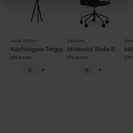
Jonas Ihreborn
Swedese
Swe
Klädhängare Twiggy
Mötesstol Stella Svart
225 kr/mån
370 kr/mån
370 