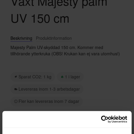
Växt Majesty palm
UV 150 cm
Beskrivning
Produktinformation
Majesty Palm UV-skyddad 150 cm. Kommer med
tillhörande ytterkruka (OBS! Krukan kan ej vara utomhus!)
Sparat CO2: 1 kg
1 i lager
Levereras inom 1-3 arbetsdagar
Fler kan levereras inom 7 dagar
125 kr/mån