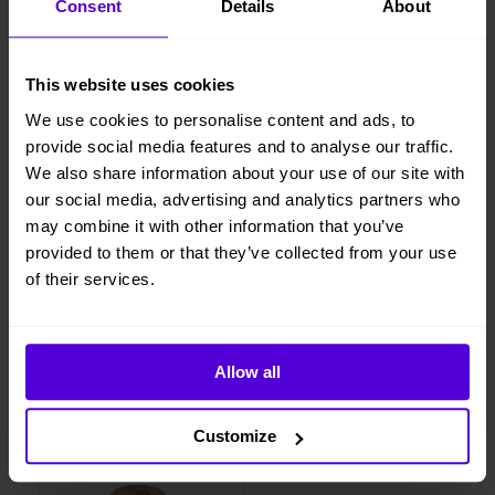
Consent
Details
About
Lägg i varukorgen
This website uses cookies
Hyresperioden löper tillsvidare, faktureras per månad
Avsluta hyresperioden när du vill, med enbart en
We use cookies to personalise content and ads, to
månads uppsägningstid
provide social media features and to analyse our traffic.
Vi levererar, monterar och returnerar
We also share information about your use of our site with
our social media, advertising and analytics partners who
may combine it with other information that you’ve
provided to them or that they’ve collected from your use
1 månads
of their services.
Helt flexibelt
uppsägningstid
Allow all
Liknande produkter
Customize
1 i lager