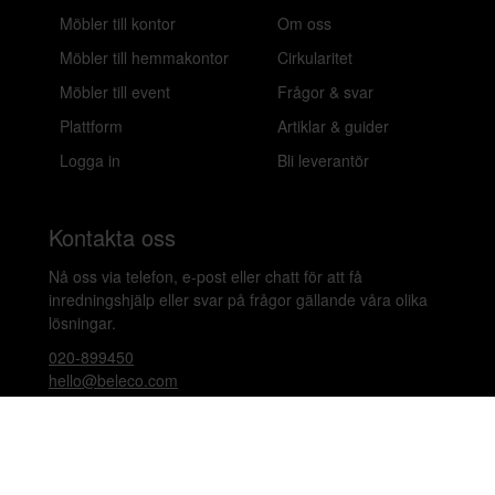
Möbler till kontor
Om oss
Möbler till hemmakontor
Cirkularitet
Möbler till event
Frågor & svar
Plattform
Artiklar & guider
Logga in
Bli leverantör
Kontakta oss
Nå oss via telefon, e-post eller chatt för att få
inredningshjälp eller svar på frågor gällande våra olika
lösningar.
020-899450
hello@beleco.com
Sommaröppettider (vecka 28–30): Begränsad
bemanning. Telefon och chatt är stängda. Vi besvarar e-
post 1–2 gånger per dag. Vid akuta ärenden, ring +46
70 797 82 72.