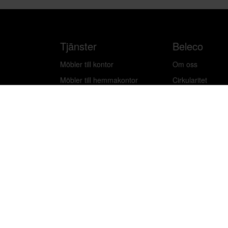
Tjänster
Beleco
Möbler till kontor
Om oss
Möbler till hemmakontor
Cirkularitet
Möbler till event
Frågor & svar
Plattform
Artiklar & guider
Logga in
Bli leverantör