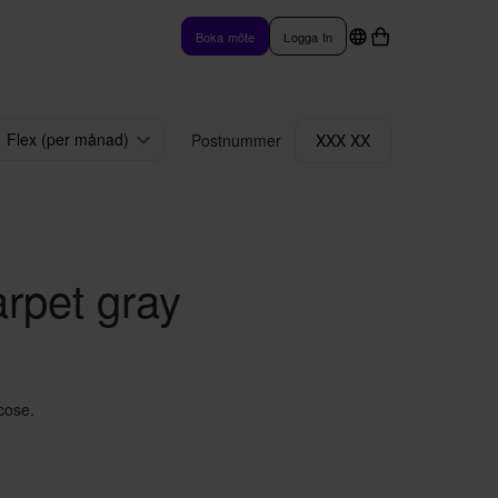
Boka möte
Logga In
Flex (per månad)
Postnummer
XXX XX
arpet gray
cose.