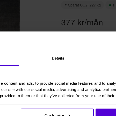
Sparat CO2: 227 kg
1 
377 kr/mån
L
Hyresperioden löper tillsvida
Details
Avsluta hyresperioden när du
Vi levererar, monterar och ret
e content and ads, to provide social media features and to analy
 our site with our social media, advertising and analytics partn
 provided to them or that they’ve collected from your use of their
Helt flexibelt
Customize