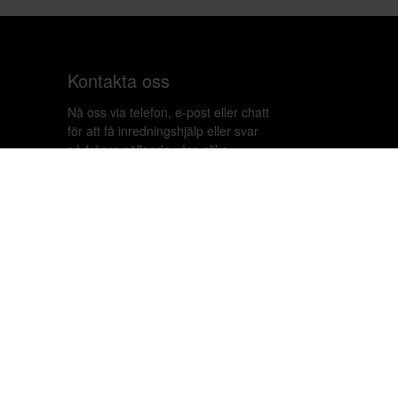
Kontakta oss
Nå oss via telefon, e-post eller chatt
för att få inredningshjälp eller svar
på frågor gällande våra olika
lösningar.
Malmskillnad
020-899450
Copyri
hello@beleco.com
Sommaröppettider (vecka 28–30):
Begränsad bemanning. Telefon och
chatt är stängda. Vi besvarar e-post
1–2 gånger per dag. Vid akuta
ärenden, ring +46 70 797 82 72.