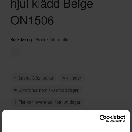
hjul klädd Beige
ON1506
Beskrivning
Produktinformation
Wave från LD Seating är en hjulförsedd stol helklädd med
sits i slitstarkt beige tyg. Den passar lika bra vid skrivbordet
som vi konferensbordet och lyfter upp interiören i vilket rum
som helst.
Sparat CO2: 38 kg
4 i lager
Levereras inom 1-3 arbetsdagar
Fler kan levereras inom 30 dagar
186 kr/mån