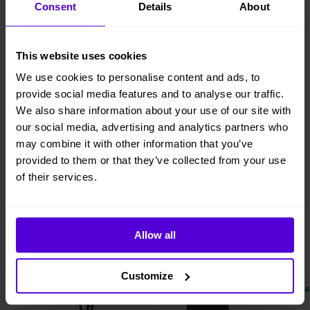
Consent
Details
About
Lägg i varukorgen
This website uses cookies
Hyresperioden löper tillsvidare, faktureras per månad
We use cookies to personalise content and ads, to
Avsluta hyresperioden när du vill, med enbart en
månads uppsägningstid
provide social media features and to analyse our traffic.
We also share information about your use of our site with
Vi levererar, monterar och returnerar
our social media, advertising and analytics partners who
may combine it with other information that you’ve
provided to them or that they’ve collected from your use
of their services.
1 månads
Helt flexibelt
uppsägningstid
Allow all
Liknande produkter
Customize
2 i lager
10 i lager