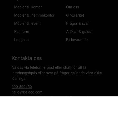
Möbler till kontor
Om oss
Möbler till hemmakontor
Cirkularitet
Möbler till event
Frågor & svar
Plattform
Artiklar & guider
Logga in
Bli leverantör
Kontakta oss
Nå oss via telefon, e-post eller chatt för att få
inredningshjälp eller svar på frågor gällande våra olika
lösningar.
020-899450
hello@beleco.com
Sommaröppettider (vecka 28–30): Begränsad
bemanning. Telefon och chatt är stängda. Vi besvarar e-
post 1–2 gånger per dag. Vid akuta ärenden, ring +46
70 797 82 72.