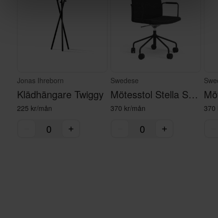
Jonas Ihreborn
Swedese
Swe
Klädhängare Twiggy
Mötesstol Stella Svart
225 kr/mån
370 kr/mån
370 