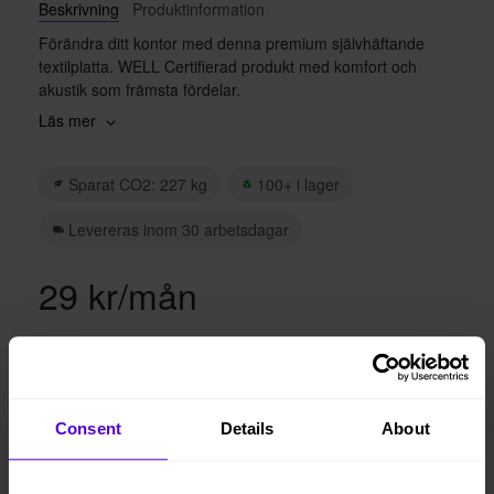
Beskrivning
Produktinformation
Förändra ditt kontor med denna premium självhäftande
textilplatta. WELL Certifierad produkt med komfort och
akustik som främsta fördelar.
Läs mer
Hyrpriset är per kvm. Tillkommer en kostnad för
montering och demontering.
Sparat CO2: 227 kg
100+ i lager
Levereras inom 30 arbetsdagar
29 kr/mån
Lägg i varukorgen
Consent
Details
About
Hyresperioden löper tillsvidare, faktureras per månad
Avsluta hyresperioden när du vill, med enbart en
månads uppsägningstid