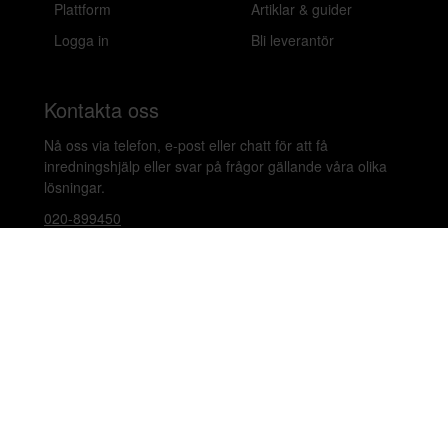
Plattform
Artiklar & guider
Logga in
Bli leverantör
Kontakta oss
Nå oss via telefon, e-post eller chatt för att få
inredningshjälp eller svar på frågor gällande våra olika
lösningar.
020-899450
hello@beleco.com
Sommaröppettider (vecka 28–30): Begränsad
bemanning. Telefon och chatt är stängda. Vi besvarar e-
post 1–2 gånger per dag. Vid akuta ärenden, ring +46
70 797 82 72.