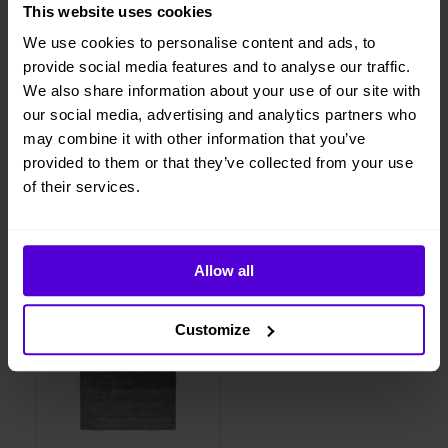
This website uses cookies
Vi levererar, monterar och returnerar
We use cookies to personalise content and ads, to
provide social media features and to analyse our traffic.
We also share information about your use of our site with
our social media, advertising and analytics partners who
1 månads
Helt flexibelt
may combine it with other information that you’ve
uppsägningstid
provided to them or that they’ve collected from your use
of their services.
Liknande produkter
Allow all
1 i lager
Customize