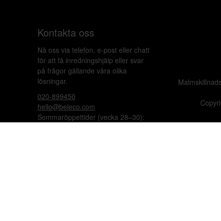
Kontakta oss
Nå oss via telefon, e-post eller chatt
för att få inredningshjälp eller svar
på frågor gällande våra olika
lösningar.
Malmskillnad
020-899450
Copyri
hello@beleco.com
Sommaröppettider (vecka 28–30):
Begränsad bemanning. Telefon och
chatt är stängda. Vi besvarar e-post
1–2 gånger per dag. Vid akuta
ärenden, ring +46 70 797 82 72.