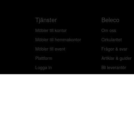
Tjänster
Beleco
Möbler till kontor
Om oss
Möbler till hemmakontor
Cirkularitet
Möbler till event
Frågor & svar
Plattform
Artiklar & guider
Logga in
Bli leverantör