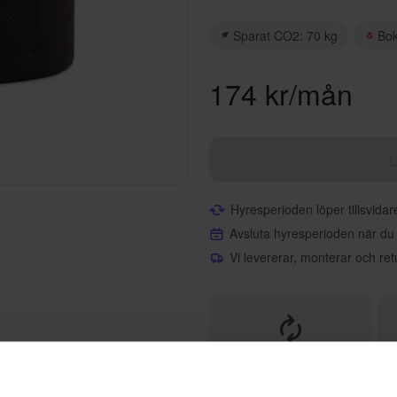
Sparat CO2: 70 kg
Bo
174 kr/mån
L
Hyresperioden löper tillsvida
Avsluta hyresperioden när du
Vi levererar, monterar och ret
Helt flexibelt