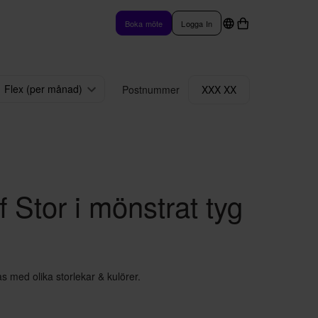
Boka möte
Logga In
Flex (per månad)
Postnummer
XXX XX
 Stor i mönstrat tyg
 med olika storlekar & kulörer.