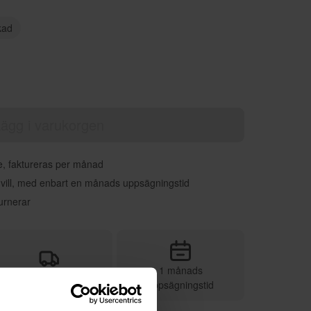
kad
ägg i varukorgen
re, faktureras per månad
 vill, med enbart en månads uppsägningstid
urnerar
1 månads
Vi sköter leveransen
uppsägningstid