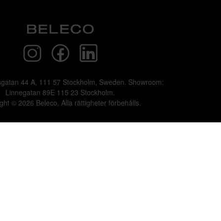
sgatan 44 A, 111 57 Stockholm, Sweden. Showroom:
Linnegatan 89E 115 23 Stockholm.
ght © 2026 Beleco. Alla rättigheter förbehålls.