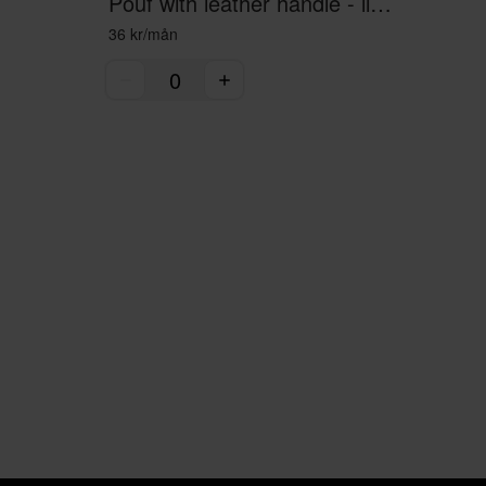
Pouf with leather handle - light grey
36 kr/mån