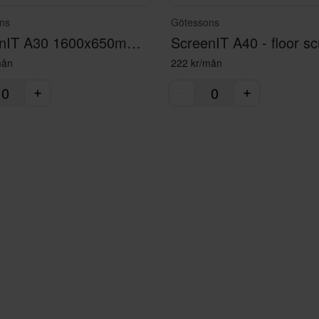
ns
Götessons
ScreenIT A30 1600x650mm - table screen dark gray
mån
222 kr/mån