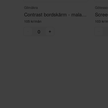
Glimåkra
Götesso
Contrast bordskärm - malaga green
105 kr/mån
103 kr/