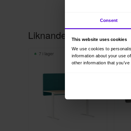
Consent
Liknande produkter
This website uses cookies
We use cookies to personalis
7 i lager
4 i
information about your use of
other information that you’ve