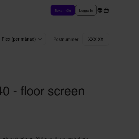
Boka möte
Logga In
Flex (per månad)
Postnummer
XXX XX
0 - floor screen
 design på hörnen. Skärmen är en mycket bra