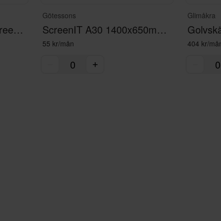
Götessons
Glimåkra
ScreenIT A40 - floor screen light green
ScreenIT A30 1400x650mm - table screen beige
55 kr/mån
404 kr/må