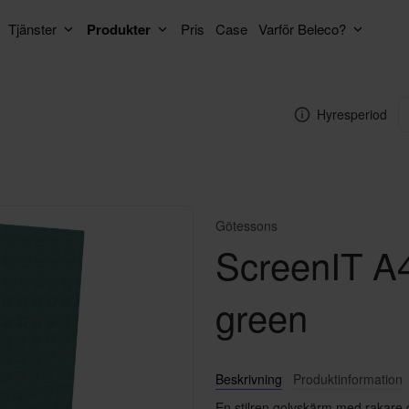
Tjänster
Produkter
Pris
Case
Varför Beleco?
Hyresperiod
Götessons
ScreenIT A4
green
Beskrivning
Produktinformation
En stilren golvskärm med rakare