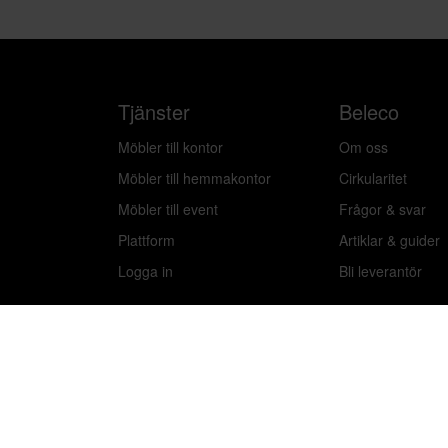
Tjänster
Beleco
Möbler till kontor
Om oss
Möbler till hemmakontor
Cirkularitet
Möbler till event
Frågor & svar
Plattform
Artiklar & guider
Logga in
Bli leverantör