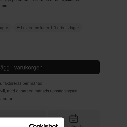
0 mm.
 lager
Levereras inom 1-3 arbetsdagar
ägg i varukorgen
re, faktureras per månad
 vill, med enbart en månads uppsägningstid
urnerar
1 månads