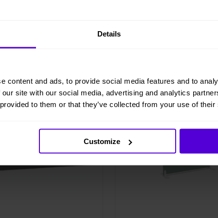
Helt flexibelt
Details
e content and ads, to provide social media features and to analy
 lager
3 i lager
 our site with our social media, advertising and analytics partn
 provided to them or that they’ve collected from your use of their
Customize