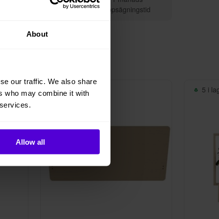
Vi sköter leveransen
uppsägningstid
About
se our traffic. We also share
8 i lager
5 i la
ers who may combine it with
 services.
Allow all