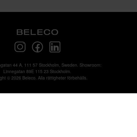
sgatan 44 A, 111 57 Stockholm, Sweden. Showroom:
Linnegatan 89E 115 23 Stockholm.
ght © 2026 Beleco. Alla rättigheter förbehålls.