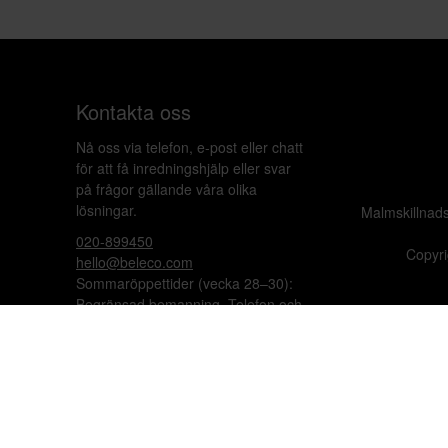
Kontakta oss
Nå oss via telefon, e-post eller chatt
för att få inredningshjälp eller svar
på frågor gällande våra olika
lösningar.
Malmskillnad
020-899450
Copyri
hello@beleco.com
Sommaröppettider (vecka 28–30):
Begränsad bemanning. Telefon och
chatt är stängda. Vi besvarar e-post
1–2 gånger per dag. Vid akuta
ärenden, ring +46 70 797 82 72.