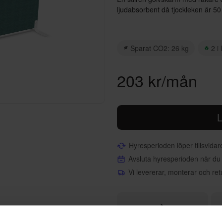
ljudabsorbent då tjockleken är 5
Sparat CO2: 26 kg
2 i
203 kr/mån
L
Hyresperioden löper tillsvida
Avsluta hyresperioden när du
Vi levererar, monterar och ret